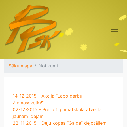
Sākumlapa
Notikumi
14-12-2015 - Akcija “Labo darbu
Ziemassvētki!”
02-12-2015 - Preiļu 1. pamatskola atvērta
jaunām idejām
22-11-2015 - Deju kopas “Gaida” dejotājiem