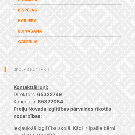
IESPĒJAS
KARJERA
ĒDINĀŠANA
GALERIJA
SKOLAS KONTAKTI
Kontakttālruņi:
Direktors:
65322749
Kanceleja:
65322084
Preiļu Novada Izglītības pārvaldes rīkotās
nodarbības:
Iekļaujošā izglītība skolā. Kādi ir īpašie bērni