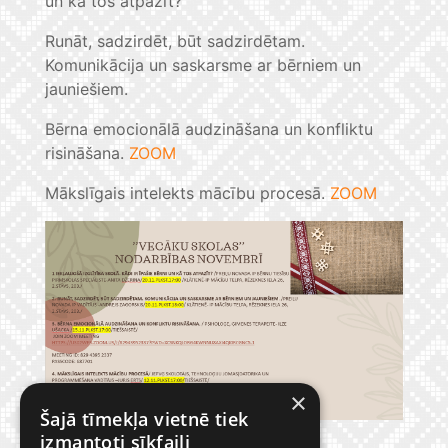
un kā tos atpazīt?
Runāt, sadzirdēt, būt sadzirdētam.
Komunikācija un saskarsme ar bērniem un
jauniešiem.
Bērna emocionālā audzināšana un konfliktu
risināšana.
ZOOM
Mākslīgais intelekts mācību procesā.
ZOOM
×
Šajā tīmekļa vietnē tiek
izmantoti sīkfaili