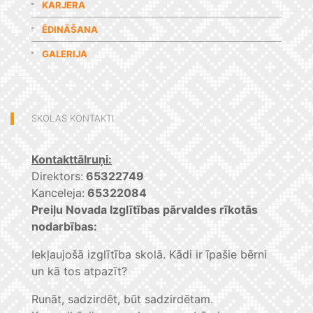
KARJERA
ĒDINĀŠANA
GALERIJA
SKOLAS KONTAKTI
Kontakttālruņi:
Direktors:
65322749
Kanceleja:
65322084
Preiļu Novada Izglītības pārvaldes rīkotās
nodarbības:
Iekļaujošā izglītība skolā. Kādi ir īpašie bērni
un kā tos atpazīt?
Runāt, sadzirdēt, būt sadzirdētam.