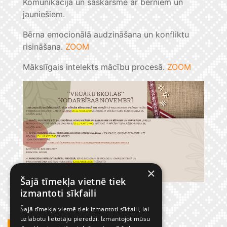
Komunikācija un saskarsme ar bērniem un
jauniešiem.
Bērna emocionālā audzināšana un konfliktu
risināšana.
ZOOM
Mākslīgais intelekts mācību procesā.
ZOOM
×
Šajā tīmekļa vietnē tiek
izmantoti sīkfaili
Šajā tīmekļa vietnē tiek izmantoti sīkfaili, lai
uzlabotu lietotāju pieredzi. Izmantojot mūsu
GADĪJUMBILDES