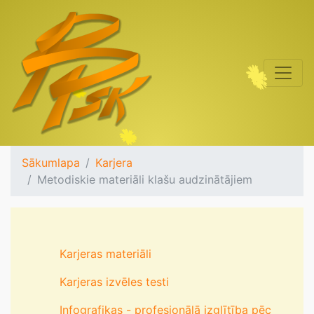
Sākumlapa
Karjera
Metodiskie materiāli klašu audzinātājiem
Karjeras materiāli
Karjeras izvēles testi
Infografikas - profesionālā izglītība pēc