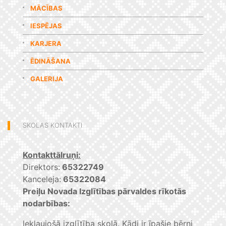
MĀCĪBAS
IESPĒJAS
KARJERA
ĒDINĀŠANA
GALERIJA
SKOLAS KONTAKTI
Kontakttālruņi:
Direktors:
65322749
Kanceleja:
65322084
Preiļu Novada Izglītības pārvaldes rīkotās
nodarbības:
Iekļaujošā izglītība skolā. Kādi ir īpašie bērni