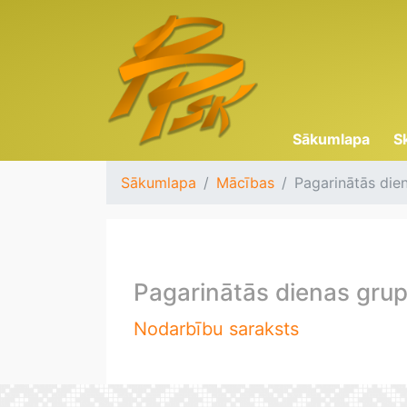
Sākumlapa
S
Sākumlapa
Mācības
Pagarinātās die
Pagarinātās dienas gru
Nodarbību saraksts