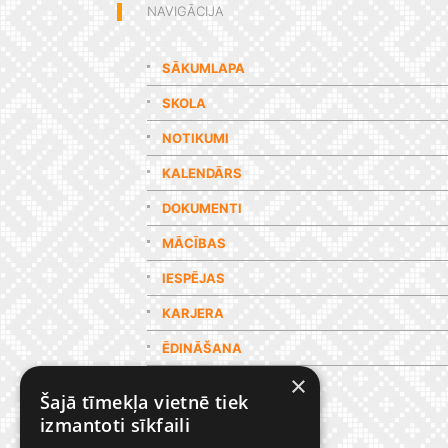
NAVIGĀCIJA
SĀKUMLAPA
SKOLA
NOTIKUMI
KALENDĀRS
DOKUMENTI
MĀCĪBAS
IESPĒJAS
KARJERA
ĒDINĀŠANA
×
GALERIJA
Šajā tīmekļa vietnē tiek
izmantoti sīkfaili