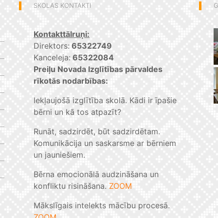
SKOLAS KONTAKTI
G
Kontakttālruņi:
Direktors:
65322749
Kanceleja:
65322084
Preiļu Novada Izglītības pārvaldes
rīkotās nodarbības:
Iekļaujošā izglītība skolā. Kādi ir īpašie
bērni un kā tos atpazīt?
Runāt, sadzirdēt, būt sadzirdētam.
Komunikācija un saskarsme ar bērniem
un jauniešiem.
Bērna emocionālā audzināšana un
konfliktu risināšana.
ZOOM
Mākslīgais intelekts mācību procesā.
ZOOM