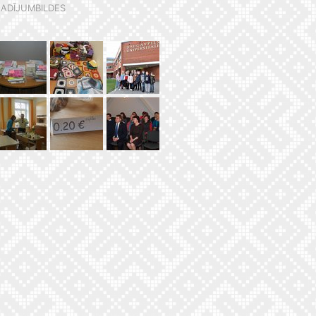
ADĪJUMBILDES