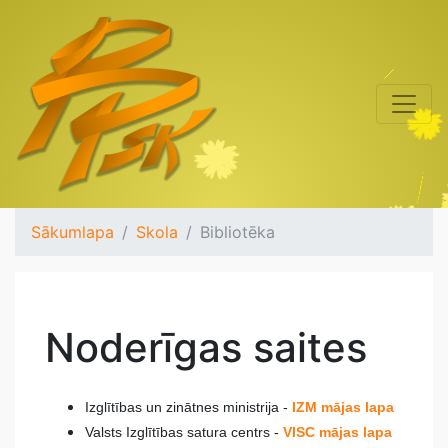
Sākumlapa
Skola
Bibliotēka
Noderīgas saites
Izglītības un zinātnes ministrija -
IZM mājas lapa
Valsts Izglītības satura centrs -
VISC mājas lapa