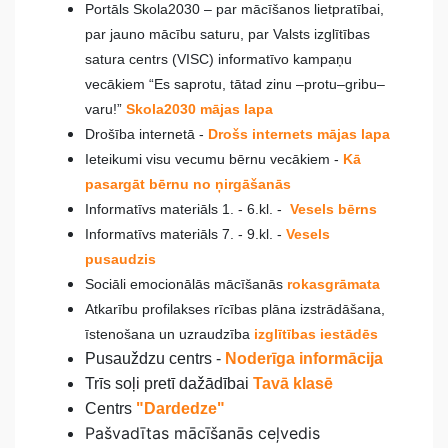
Portāls Skola2030 – par mācīšanos lietpratībai,
par jauno mācību saturu, par Valsts izglītības
satura centrs (VISC) informatīvo kampaņu
vecākiem “Es saprotu, tātad zinu –protu–gribu–
varu!”
Skola2030 mājas lapa
Drošība internetā -
Drošs internets mājas lapa
Ieteikumi visu vecumu bērnu vecākiem -
Kā
pasargāt bērnu no ņirgāšanās
Informatīvs materiāls 1. - 6.kl. -
Vesels bērns
Informatīvs materiāls 7. - 9.kl. -
Vesels
pusaudzis
Sociāli emocionālās mācīšanās
rokasgrāmata
Atkarību profilakses rīcības plāna izstrādāšana,
īstenošana un uzraudzība
izglītības iestādēs
Pusauždzu centrs -
Noderīga informācija
Trīs soļi pretī dažādībai
Tavā klasē
Centrs
"Dardedze"
Pašvadītas mācīšanās ceļvedis