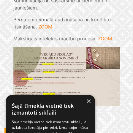
Komunikācija un saskarsme ar bērniem un
jauniešiem.
Bērna emocionālā audzināšana un konfliktu
risināšana.
ZOOM
Mākslīgais intelekts mācību procesā.
ZOOM
×
Šajā tīmekļa vietnē tiek
izmantoti sīkfaili
Šajā tīmekļa vietnē tiek izmantoti sīkfaili, lai
uzlabotu lietotāju pieredzi. Izmantojot mūsu
GADĪJUMBILDES