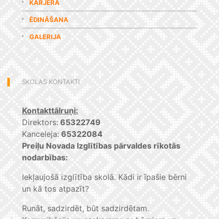
KARJERA
ĒDINĀŠANA
GALERIJA
SKOLAS KONTAKTI
Kontakttālruņi:
Direktors:
65322749
Kanceleja:
65322084
Preiļu Novada Izglītības pārvaldes rīkotās
nodarbības:
Iekļaujošā izglītība skolā. Kādi ir īpašie bērni
un kā tos atpazīt?
Runāt, sadzirdēt, būt sadzirdētam.