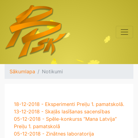
Sākumlapa
Notikumi
18-12-2018 - Eksperimenti Preiļu 1. pamatskolā.
13-12-2018 - Skaļās lasīšanas sacensības
05-12-2018 - Spēle-konkurss “Mana Latvija”
Preiļu 1. pamatskolā
05-12-2018 - Zinātnes laboratorija