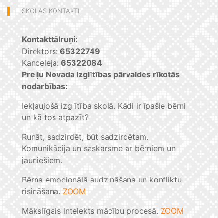
SKOLAS KONTAKTI
Kontakttālruņi:
Direktors:
65322749
Kanceleja:
65322084
Preiļu Novada Izglītības pārvaldes rīkotās
nodarbības:
Iekļaujošā izglītība skolā. Kādi ir īpašie bērni
un kā tos atpazīt?
Runāt, sadzirdēt, būt sadzirdētam.
Komunikācija un saskarsme ar bērniem un
jauniešiem.
Bērna emocionālā audzināšana un konfliktu
risināšana.
ZOOM
Mākslīgais intelekts mācību procesā.
ZOOM