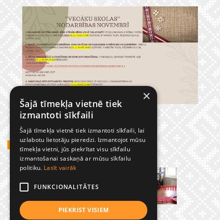
×
Šajā tīmekļa vietnē tiek
izmantoti sīkfaili
Šajā tīmekļa vietnē tiek izmantoti sīkfaili, lai
uzlabotu lietotāju pieredzi. Izmantojot mūsu
GADĪJUMBILDES
tīmekļa vietni, jūs piekrītat visu sīkfailu
izmantošanai saskaņā ar mūsu sīkfailu
politiku.
Lasīt vairāk
FUNKCIONALITĀTES
PIEKRIST VISIEM