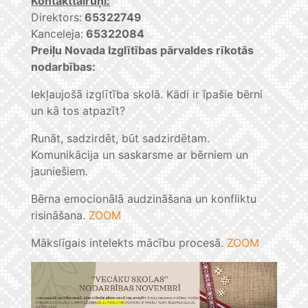
Kontakttālruņi:
Direktors:
65322749
Kanceleja:
65322084
Preiļu Novada Izglītības pārvaldes rīkotās
nodarbības:
Iekļaujošā izglītība skolā. Kādi ir īpašie bērni
un kā tos atpazīt?
Runāt, sadzirdēt, būt sadzirdētam.
Komunikācija un saskarsme ar bērniem un
jauniešiem.
Bērna emocionālā audzināšana un konfliktu
risināšana.
ZOOM
Mākslīgais intelekts mācību procesā.
ZOOM