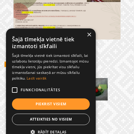
×
Šajā tīmekļa vietnē tiek
izmantoti sīkfaili
Šajā tīmekļa vietnē tiek izmantoti sīkfaili, lai
uzlabotu lietotāju pieredzi. Izmantojot mūsu
GADĪJUMBILDES
tīmekļa vietni, jūs piekrītat visu sīkfailu
izmantošanai saskaņā ar mūsu sīkfailu
politiku.
Lasīt vairāk
FUNKCIONALITĀTES
PIEKRIST VISIEM
ATTEIKTIES NO VISIEM
RĀDĪT DETAĻAS