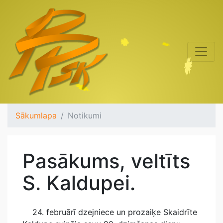
Sākumlapa
Notikumi
Pasākums, veltīts
S. Kaldupei.
24. februārī dzejniece un prozaiķe Skaidrīte