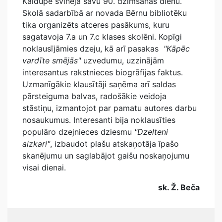
Kaldupe svinēja savu 90. dzimšanas dienu.
Skolā sadarbībā ar novada Bērnu bibliotēku
tika organizēts atceres pasākums, kuru
sagatavoja 7.a un 7.c klases skolēni. Kopīgi
noklausījāmies dzeju, kā arī pasakas
"Kāpēc
vardīte smējās"
uzvedumu, uzzinājām
interesantus rakstnieces biogrāfijas faktus.
Uzmanīgākie klausītāji saņēma arī saldas
pārsteiguma balvas, radošākie veidoja
stāstiņu, izmantojot par pamatu autores darbu
nosaukumus. Interesanti bija noklausīties
populāro dzejnieces dziesmu
"Dzelteni
aizkari"
, izbaudot plašu atskaņotāja īpašo
skanējumu un saglabājot gaišu noskaņojumu
visai dienai.
sk. Ž. Beča