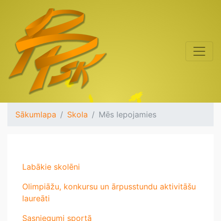
Sākumlapa
Skola
Mēs lepojamies
Labākie skolēni
Olimpiāžu, konkursu un ārpusstundu aktivitāšu
laureāti
Sasniegumi sportā