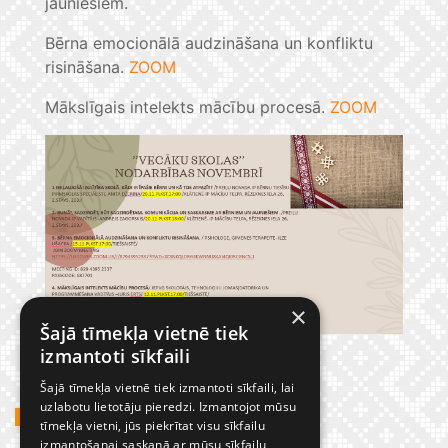
jauniešiem.
Bērna emocionālā audzināšana un konfliktu
risināšana.
ZOOM
Mākslīgais intelekts mācību procesā.
ZOOM
×
Šajā tīmekļa vietnē tiek
izmantoti sīkfaili
Šajā tīmekļa vietnē tiek izmantoti sīkfaili, lai
uzlabotu lietotāju pieredzi. Izmantojot mūsu
GADĪJUMBILDES
tīmekļa vietni, jūs piekrītat visu sīkfailu
izmantošanai saskaņā ar mūsu sīkfailu