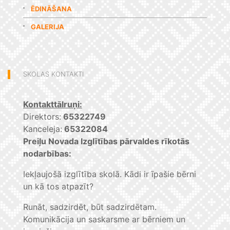
ĒDINĀŠANA
GALERIJA
SKOLAS KONTAKTI
Kontakttālruņi:
Direktors:
65322749
Kanceleja:
65322084
Preiļu Novada Izglītības pārvaldes rīkotās
nodarbības:
Iekļaujošā izglītība skolā. Kādi ir īpašie bērni
un kā tos atpazīt?
Runāt, sadzirdēt, būt sadzirdētam.
Komunikācija un saskarsme ar bērniem un