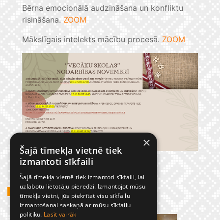
Bērna emocionālā audzināšana un konfliktu
risināšana.
ZOOM
Mākslīgais intelekts mācību procesā.
ZOOM
×
Šajā tīmekļa vietnē tiek
izmantoti sīkfaili
Šajā tīmekļa vietnē tiek izmantoti sīkfaili, lai
uzlabotu lietotāju pieredzi. Izmantojot mūsu
GADĪJUMBILDES
tīmekļa vietni, jūs piekrītat visu sīkfailu
izmantošanai saskaņā ar mūsu sīkfailu
politiku.
Lasīt vairāk