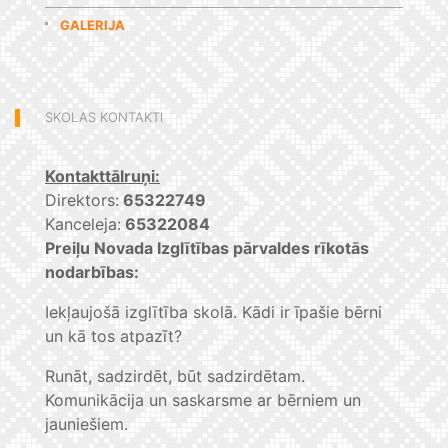
GALERIJA
SKOLAS KONTAKTI
Kontakttālruņi:
Direktors:
65322749
Kanceleja:
65322084
Preiļu Novada Izglītības pārvaldes rīkotās
nodarbības:
Iekļaujošā izglītība skolā. Kādi ir īpašie bērni
un kā tos atpazīt?
Runāt, sadzirdēt, būt sadzirdētam.
Komunikācija un saskarsme ar bērniem un
jauniešiem.