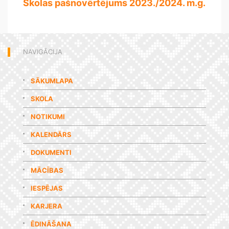
Skolas pašnovērtējums 2023./2024. m.g.
NAVIGĀCIJA
SĀKUMLAPA
SKOLA
NOTIKUMI
KALENDĀRS
DOKUMENTI
MĀCĪBAS
IESPĒJAS
KARJERA
ĒDINĀŠANA