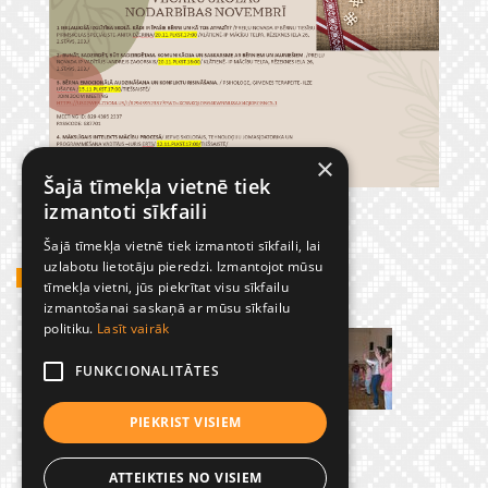
×
Šajā tīmekļa vietnē tiek
izmantoti sīkfaili
Šajā tīmekļa vietnē tiek izmantoti sīkfaili, lai
uzlabotu lietotāju pieredzi. Izmantojot mūsu
GADĪJUMBILDES
tīmekļa vietni, jūs piekrītat visu sīkfailu
izmantošanai saskaņā ar mūsu sīkfailu
politiku.
Lasīt vairāk
FUNKCIONALITĀTES
PIEKRIST VISIEM
ATTEIKTIES NO VISIEM