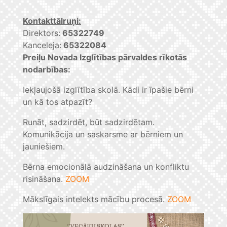
Kontakttālruņi:
Direktors:
65322749
Kanceleja:
65322084
Preiļu Novada Izglītības pārvaldes rīkotās
nodarbības:
Iekļaujošā izglītība skolā. Kādi ir īpašie bērni
un kā tos atpazīt?
Runāt, sadzirdēt, būt sadzirdētam.
Komunikācija un saskarsme ar bērniem un
jauniešiem.
Bērna emocionālā audzināšana un konfliktu
risināšana.
ZOOM
Mākslīgais intelekts mācību procesā.
ZOOM