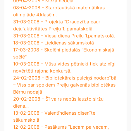
09-04-2008 - Meža nedēļa
08-04-2008 - Starptautiskā matemātikas
olimpiāde 4.klasēm.
31-03-2008 - Projekta “Draudzība caur
deju”aktivitātes Preiļu 1. pamatskolā.
31-03-2008 - Viesu diena Preiļu 1.pamatskolā.
18-03-2008 - Lieldienas sākumskolā
17-03-2008 - Skolēni piedalās "Ekonomiskajā
spēlē"
10-03-2008 - Mūsu vides pētnieki tiek atzinīgi
novērtēti rajona konkursā.
24-02-2008 - Bibliotekārais pulciņš nodarbībā
– Viss par spokiem Preiļu galvenās bibliotēkas
Bērnu nodaļā
20-02-2008 - Šī vairs nebūs lauzto siržu
diena...
13-02-2008 - Valentīndienas disenīte
sākumskolā
12-02-2008 - Pasākums “Lecam pa vecam,