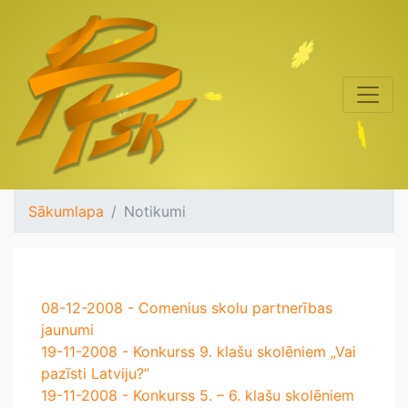
Sākumlapa
Notikumi
08-12-2008 - Comenius skolu partnerības
jaunumi
19-11-2008 - Konkurss 9. klašu skolēniem „Vai
pazīsti Latviju?”
19-11-2008 - Konkurss 5. – 6. klašu skolēniem