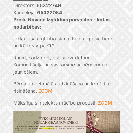
Direktors:
65322749
Kanceleja:
65322084
Preiļu Novada Izglītības pārvaldes rīkotās
nodarbības:
Iekļaujošā izglītība skolā. Kādi ir īpašie bērni
un kā tos atpazīt?
Runāt, sadzirdēt, būt sadzirdētam.
Komunikācija un saskarsme ar bērniem un
jauniešiem.
Bērna emocionālā audzināšana un konfliktu
risināšana.
ZOOM
Mākslīgais intelekts mācību procesā.
ZOOM