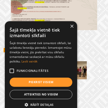
×
Šajā tīmekļa vietnē tiek
izmantoti sīkfaili
Šajā tīmekļa vietnē tiek izmantoti sīkfaili, lai
uzlabotu lietotāju pieredzi. Izmantojot mūsu
GADĪJUMBILDES
tīmekļa vietni, jūs piekrītat visu sīkfailu
izmantošanai saskaņā ar mūsu sīkfailu
politiku.
Lasīt vairāk
FUNKCIONALITĀTES
PIEKRIST VISIEM
ATTEIKTIES NO VISIEM
RĀDĪT DETAĻAS