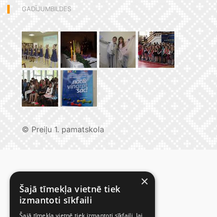
GADĪJUMBILDES
© Preiļu 1. pamatskola
×
Šajā tīmekļa vietnē tiek
izmantoti sīkfaili
Šajā tīmekļa vietnē tiek izmantoti sīkfaili, lai