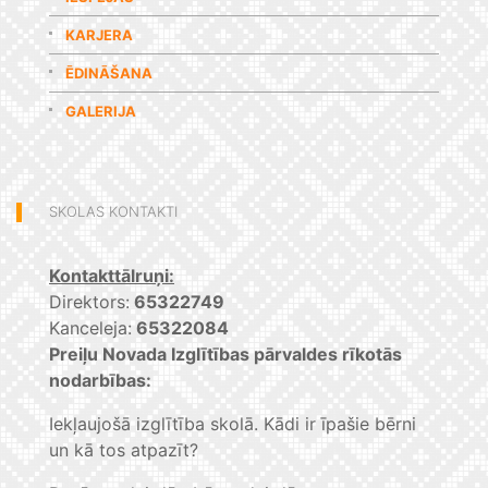
KARJERA
ĒDINĀŠANA
GALERIJA
SKOLAS KONTAKTI
Kontakttālruņi:
Direktors:
65322749
Kanceleja:
65322084
Preiļu Novada Izglītības pārvaldes rīkotās
nodarbības:
Iekļaujošā izglītība skolā. Kādi ir īpašie bērni
un kā tos atpazīt?