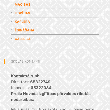
MĀCĪBAS
IESPĒJAS
KARJERA
ĒDINĀŠANA
GALERIJA
SKOLAS KONTAKTI
Kontakttālruņi:
Direktors:
65322749
Kanceleja:
65322084
Preiļu Novada Izglītības pārvaldes rīkotās
nodarbības:
Iekļaujošā izglītība skolā. Kādi ir īpašie bērni