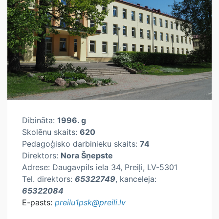
Dibināta:
1996. g
Skolēnu skaits:
620
Pedagoģisko darbinieku skaits:
74
Direktors:
Nora Šņepste
Adrese: Daugavpils iela 34, Preiļi, LV-5301
Tel. direktors:
65322749
, kanceleja:
65322084
E-pasts:
preilu1psk@preili.lv