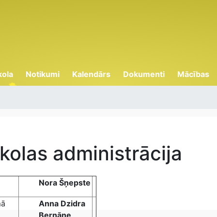
kola
Notikumi
Kalendārs
Dokumenti
Mācības
kolas administrācija
Nora Šņepste
mā
Anna Dzidra
Bernāne