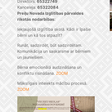
Direktors:
65322749
Kanceleja:
65322084
Preiļu Novada Izglītības pārvaldes
rīkotās nodarbības:
Iekļaujošā izglītība skolā. Kādi ir īpašie
bērni un kā tos atpazīt?
Runāt, sadzirdēt, būt sadzirdētam.
Komunikācija un saskarsme ar bērniem
un jauniešiem.
Bērna emocionālā audzināšana un
konfliktu risināšana.
ZOOM
Mākslīgais intelekts mācību procesā.
ZOOM