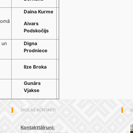
Daina Kurme
 jomā
Aivars
Podskočijs
 un
Digna
Prodniece
Ilze Broka
Gunārs
Vjakse
SKOLAS KONTAKTI
G
Kontakttālruņi: