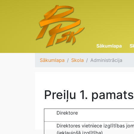
Sākumlapa
S
Sākumlapa
Skola
Administrācija
Preiļu 1. pamats
Direktore
Direktores vietniece izglītības jo
(iekļaujošā izglītība)