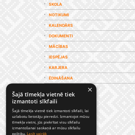
SKOLA
NOTIKUMI
KALENDĀRS
DOKUMENTI
MĀCĪBAS
IESPĒJAS
KARJERA
ĒDINĀŠANA
×
GALERIJA
Šajā tīmekļa vietnē tiek
izmantoti sīkfaili
Šajā tīmekļa vietnē tiek izmantoti sīkfaili, lai
uzlabotu lietotāju pieredzi. Izmantojot mūsu
tīmekļa vietni, jūs piekrītat visu sīkfailu
izmantošanai saskaņā ar mūsu sīkfailu
politiku.
Lasīt vairāk