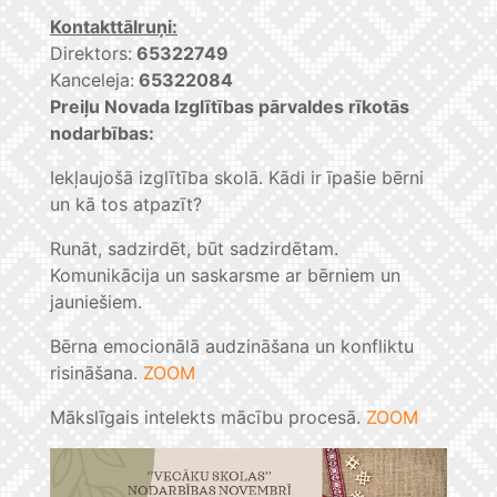
Kontakttālruņi:
Direktors:
65322749
Kanceleja:
65322084
Preiļu Novada Izglītības pārvaldes rīkotās
nodarbības:
Iekļaujošā izglītība skolā. Kādi ir īpašie bērni
un kā tos atpazīt?
Runāt, sadzirdēt, būt sadzirdētam.
Komunikācija un saskarsme ar bērniem un
jauniešiem.
Bērna emocionālā audzināšana un konfliktu
risināšana.
ZOOM
Mākslīgais intelekts mācību procesā.
ZOOM