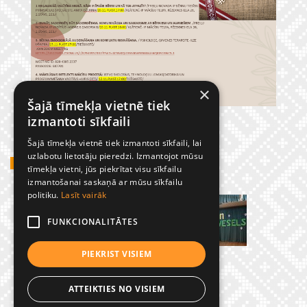
×
Šajā tīmekļa vietnē tiek
izmantoti sīkfaili
Šajā tīmekļa vietnē tiek izmantoti sīkfaili, lai
uzlabotu lietotāju pieredzi. Izmantojot mūsu
GADĪJUMBILDES
tīmekļa vietni, jūs piekrītat visu sīkfailu
izmantošanai saskaņā ar mūsu sīkfailu
politiku.
Lasīt vairāk
FUNKCIONALITĀTES
PIEKRIST VISIEM
ATTEIKTIES NO VISIEM