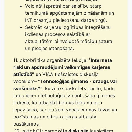
Veicināt izpratni par saistību starp
tehnikumā apgūstamajām zināšanām un
IKT prasmju pielietošanu darba tirgū.
Sekmēt karjeras izglītības integrēšanu
ikdienas procesos saistībā ar
aktualitātēm pilnveidotā mācību satura
un pieejas īstenošanā.
11. oktobrī tiks organizēta lekcija:
“Interneta
riski un apdraudējumi veiksmīgas karjeras
attīstībā”
un VIAA tiešsaistes diskusija
vecākiem–
“Tehnoloģijas ģimenē - draugs vai
svešinieks?”
, kurā tiks diskutēts par to, kādu
lomu ieņem tehnoloģiju izmantošana ģimenes
ikdienā, kā atbalstīt bērnus tādu nozaru
iepazīšanā, kas pašiem vecākiem nav tuvas un
pazīstamas un citos karjeras atbalsta
pasākumos.
12. oktobrī ir paredzēta
diskusija
jauniešiem