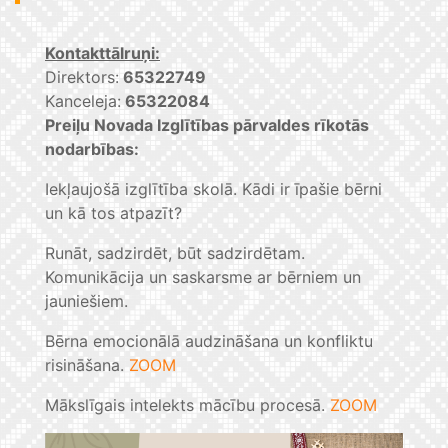
Kontakttālruņi:
Direktors:
65322749
Kanceleja:
65322084
Preiļu Novada Izglītības pārvaldes rīkotās
nodarbības:
Iekļaujošā izglītība skolā. Kādi ir īpašie bērni
un kā tos atpazīt?
Runāt, sadzirdēt, būt sadzirdētam.
Komunikācija un saskarsme ar bērniem un
jauniešiem.
Bērna emocionālā audzināšana un konfliktu
risināšana.
ZOOM
Mākslīgais intelekts mācību procesā.
ZOOM