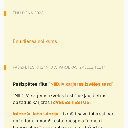
ĒNU DIENA 2023
Ēnu dienas nolikums
PAŠIZPĒTES RĪKS “NIID.LV KARJERAS IZVĒLES TESTI”
Pašizpētes rīks “
NIID.lv karjeras izvēles testi”
“NIID.lV karjeras izvēles testi” iekļauj četrus
dažādus karjeras
IZVĒLES TESTUS
:
Interešu laboratorija
- izmēri savu interesi par
dažādām jomām! Testā ir iespēja “izmērīt
temperatūru” savai interesei par dažādām