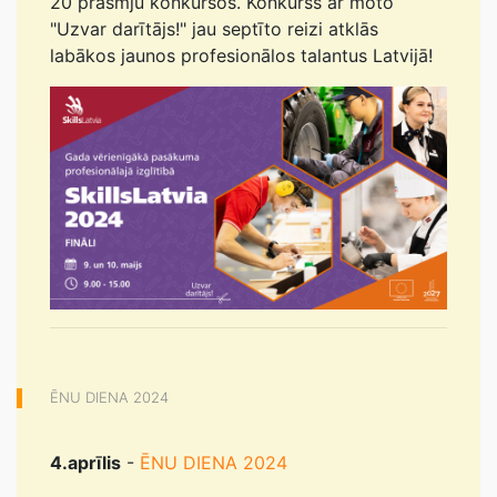
20 prasmju konkursos. Konkurss ar moto
"Uzvar darītājs!" jau septīto reizi atklās
labākos jaunos profesionālos talantus Latvijā!
ĒNU DIENA 2024
4.aprīlis
-
ĒNU DIENA 2024