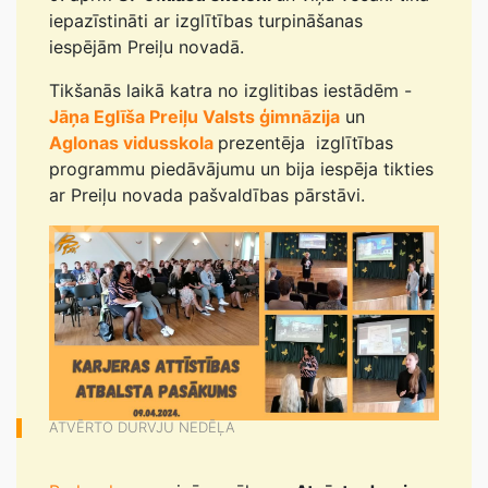
iepazīstināti ar izglītības turpināšanas
iespējām Preiļu novadā.
Tikšanās laikā katra no izglitibas iestādēm -
Jāņa Eglīša Preiļu Valsts ģimnāzija
un
Aglonas vidusskola
prezentēja izglītības
programmu piedāvājumu un bija iespēja tikties
ar Preiļu novada pašvaldības pārstāvi.
ATVĒRTO DURVJU NEDĒĻA