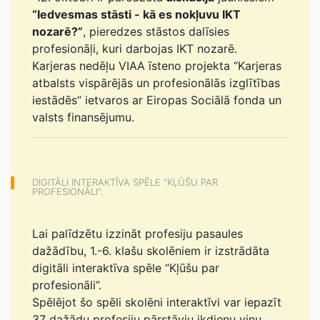
“Iedvesmas stāsti - kā es nokļuvu IKT
nozarē?”
, pieredzes stāstos dalīsies
profesionāļi, kuri darbojas IKT nozarē.
Karjeras nedēļu VIAA īsteno projekta “Karjeras
atbalsts vispārējās un profesionālās izglītības
iestādēs” ietvaros ar Eiropas Sociālā fonda un
valsts finansējumu.
DIGITĀLI INTERAKTĪVA SPĒLE “KĻŪŠU PAR
PROFESIONĀLI”.
Lai palīdzētu izzināt profesiju pasaules
dažādību, 1.-6. klašu skolēniem ir izstrādāta
digitāli interaktīva spēle “Kļūšu par
profesionāli”.
Spēlējot šo spēli skolēni interaktīvi var iepazīt
37 dažādu profesiju pārstāvju ikdienu viņu