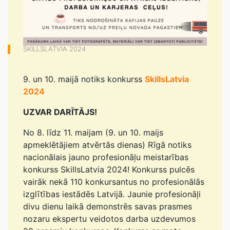
SKILLSLATVIA 2024
9. un 10. maijā notiks konkurss
SkillsLatvia
2024
UZVAR DARĪTĀJS!
No 8. līdz 11. maijam (9. un 10. maijs
apmeklētājiem atvērtās dienas) Rīgā notiks
nacionālais jauno profesionāļu meistarības
konkurss SkillsLatvia 2024! Konkurss pulcēs
vairāk nekā 110 konkursantus no profesionālās
izglītības iestādēs Latvijā. Jaunie profesionāļi
divu dienu laikā demonstrēs savas prasmes
nozaru ekspertu veidotos darba uzdevumos