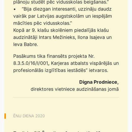
plānoju studēt pēc vidusskolas beigšanas.”
• “Bija diezgan interesanti, uzzināju daudz
vairāk par Latvijas augstskolām un iespējām
mācīties pēc vidusskolas.”
Kopā ar 9. klašu skolēniem piedalījās klašu
audzinātāji Intars Mežinieks, Ilona Isajeva un
Ieva Babre.
Pasākums tika finansēts projekta Nr.
8.3.5.0/16/I/001„ Karjeras atbalsts vispārējās un
profesionālās izglītības iestādēs” ietvaros.
Digna Prodniece,
direktores vietniece audzināšanas jomā
ĒNU DIENA 2020