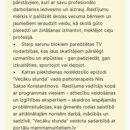
pārstāvjiem, kuri ar savu profesionālo
darbošanos iedvesmo un aizrauj. Raidījumu
mērķis ir palīdzēt skolas vecuma bērniem un
jauniešiem ieraudzīt veidu, kā skolā gūto
pieredzi un zināšanas izmantot, meklējot ceļu
profesijā.
• Starp sarunu blokiem paredzētas TV
nodarbības, kas ļaus skatītājiem pārslēgt
uzmanību un atpūsties - gan padziedāt, gan
izkustēties, sportojot vai dejojot.
• Katras piektdienas noslēdzošo epizodi
“Vecāku stunda” vada psihoterapeits Nils
Sakss Konstantinovs. Raidījuma vadītājs kopā
ar programmas viesiem – attiecību veidošanas
un izglītības ekspertiem – skaidros iespējamās
problēmsituācijas, kas ģimenēs rodas saistībā
ar attālinātajām norisēm darbā, mācībās un
sadzīvē. “Vecāku stunda” veidota sadarbībā ar
portālu mammamuntetiem.lv