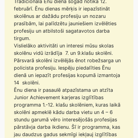
Tradicionālā Ēnu diena šogad notika 12.
februārī. Ēnu dienas mērķis ir iepazīstināt
skolēnus ar dažādu profesiju un nozaru
prasībām, lai palīdzētu jauniešiem izvēlēties
profesiju un atbilstoši sagatavotos darba
tirgum.
Vislielāko aktivitāti un interesi mūsu skolas
skolēnu vidū izrādīja 7. un 9.klašu skolēni.
Pārsvarā skolēni izvēlējās ēnot robežsarga un
policista profesiju. Iespēju piedalīties Ēnu
dienā un iepazīt profesijas kopumā izmantoja
14 skolēni.
Ēnu diena ir pasaulē atpazīstama un atzīta
Junior Achievement karjeras izglītības
programma 1.-12. klašu skolēniem, kuras laikā
skolēni apmeklē kādu darba vietu un 4 – 6
stundu garumā vēro interesējošās profesijas
pārstāvja darba ikdienu. Šī ir programma, kas
jau daudzus gadus sekmīgi iekļauj izglītības