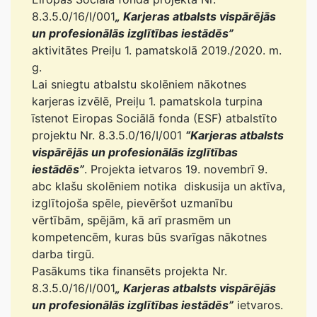
8.3.5.0/16/I/001
„ Karjeras atbalsts vispārējās
un profesionālās izglītības iestādēs”
aktivitātes Preiļu 1. pamatskolā 2019./2020. m.
g.
Lai sniegtu atbalstu skolēniem nākotnes
karjeras izvēlē, Preiļu 1. pamatskola turpina
īstenot Eiropas Sociālā fonda (ESF) atbalstīto
projektu Nr. 8.3.5.0/16/I/001
“Karjeras atbalsts
vispārējās un profesionālās izglītības
iestādēs”
. Projekta ietvaros 19. novembrī 9.
abc klašu skolēniem notika diskusija un aktīva,
izglītojoša spēle, pievēršot uzmanību
vērtībām, spējām, kā arī prasmēm un
kompetencēm, kuras būs svarīgas nākotnes
darba tirgū.
Pasākums tika finansēts projekta Nr.
8.3.5.0/16/I/001
„ Karjeras atbalsts vispārējās
un profesionālās izglītības iestādēs”
ietvaros.