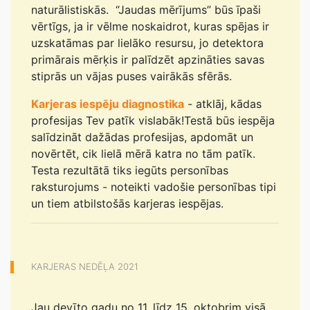
naturālistiskās. “Jaudas mērījums” būs īpaši
vērtīgs, ja ir vēlme noskaidrot, kuras spējas ir
uzskatāmas par lielāko resursu, jo detektora
primārais mērķis ir palīdzēt apzināties savas
stiprās un vājas puses vairākās sfērās.
Karjeras iespēju diagnostika
- atklāj, kādas
profesijas Tev patīk vislabāk!Testā būs iespēja
salīdzināt dažādas profesijas, apdomāt un
novērtēt, cik lielā mērā katra no tām patīk.
Testa rezultātā tiks iegūts personības
raksturojums - noteikti vadošie personības tipi
un tiem atbilstošās karjeras iespējas.
KARJERAS NEDĒĻA 2021
Jau devīto gadu no 11. līdz 15. oktobrim visā