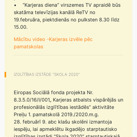
• “Karjeras diena” virszemes TV apraidē būs
skatāma televīzijas kanālā ReTV no
19.februāra, piektdienās no pulksten 8.30 līdz
15.00.
Mācību video -Karjeras izvēle pēc
pamatskolas
IZGLĪTĪBAS IZSTĀDE “SKOLA 2020”
Eiropas Sociālā fonda projekta Nr.
8.3.5.0/16/I/001„ Karjeras atbalsts vispārējās un
profesionālās izglītības iestādēs” aktivitāte
Preiļu 1. pamatskolā 2019./2020.m.g.
28. februārī 9. abc klašu skolēni izmantoja
iespēju, lai apmeklētu ikgadējo starptautisko
izglītības izstādi “Skola 2020” starptautiskajā