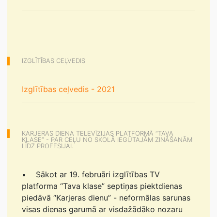
IZGLĪTĪBAS CEĻVEDIS
Izglītības ceļvedis - 2021
KARJERAS DIENA TELEVĪZIJAS PLATFORMĀ “TAVA
KLASE” - PAR CEĻU NO SKOLĀ IEGŪTAJĀM ZINĀŠANĀM
LĪDZ PROFESIJAI.
• Sākot ar 19. februāri izglītības TV
platforma “Tava klase” septiņas piektdienas
piedāvā “Karjeras dienu” - neformālas sarunas
visas dienas garumā ar visdažādāko nozaru