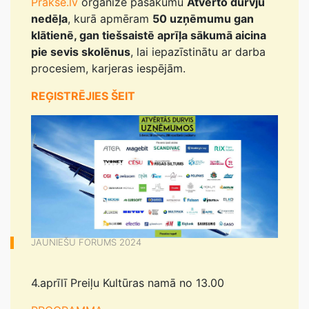
Prakse.lv
organizē pasākumu
Atvērto durvju
nedēļa
, kurā apmēram
50 uzņēmumu gan
klātienē, gan tiešsaistē aprīļa sākumā aicina
pie sevis skolēnus
, lai iepazīstinātu ar darba
procesiem, karjeras iespējām.
REĢISTRĒJIES ŠEIT
JAUNIEŠU FORUMS 2024
4.aprīlī Preiļu Kultūras namā no 13.00