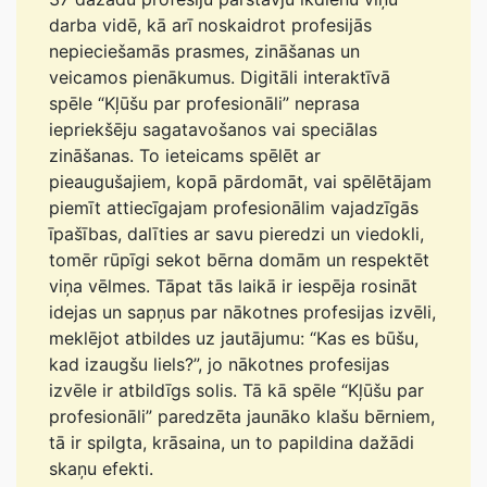
darba vidē, kā arī noskaidrot profesijās
nepieciešamās prasmes, zināšanas un
veicamos pienākumus. Digitāli interaktīvā
spēle “Kļūšu par profesionāli” neprasa
iepriekšēju sagatavošanos vai speciālas
zināšanas. To ieteicams spēlēt ar
pieaugušajiem, kopā pārdomāt, vai spēlētājam
piemīt attiecīgajam profesionālim vajadzīgās
īpašības, dalīties ar savu pieredzi un viedokli,
tomēr rūpīgi sekot bērna domām un respektēt
viņa vēlmes. Tāpat tās laikā ir iespēja rosināt
idejas un sapņus par nākotnes profesijas izvēli,
meklējot atbildes uz jautājumu: “Kas es būšu,
kad izaugšu liels?”, jo nākotnes profesijas
izvēle ir atbildīgs solis. Tā kā spēle “Kļūšu par
profesionāli” paredzēta jaunāko klašu bērniem,
tā ir spilgta, krāsaina, un to papildina dažādi
skaņu efekti.