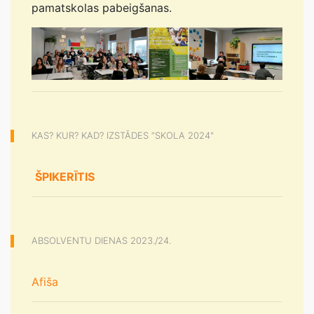
pamatskolas pabeigšanas.
KAS? KUR? KAD? IZSTĀDES “SKOLA 2024"
ŠPIKERĪTIS
ABSOLVENTU DIENAS 2023./24.
Afiša