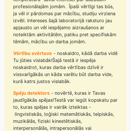
profesionālajām jomām. Īpaši vērtīgi tas būs,
ja vēl ir pārdomas par mācību, studiju virziena
izvēli. Intereses šajā laboratorijā raksturo jau
apjausto un vēl iespējamo aizraušanos ar
noteiktām aktivitātēm, patiku pret specifiskām
tēmām, mācību un darba jomām.
Vērtību svērtuve
- noskaidro, kādā darba vidē
Tu jūties vislabāk!Šajā testā ir iespēja
noskaidrot, kuras darba vērtības dzīvē ir
vissvarīgākās un kāda varētu būt darba vide,
kurā katrs justos vislabāk.
Spēju detektors
- novērtē, kuras ir Tavas
jaudīgākās spējas!Testā var iegūt kopskatu par
to, kuras spējas ir vairāk izteiktas -
lingvistiskās, loģiski matemātiskās, telpiskās,
muzikālās, fiziski kinestētiskās,
interpersonālās, intrapersonālās vai