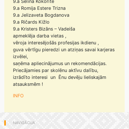
9.a Selīna Kokorīte
9.a Romija Estere Trizna
9.a Jelizaveta Bogdanova
9.a Ričards Kižlo
9.a Kristers Bizāns – Vadeiša
apmeklēja darba vietas ,
vēroja interesējošās profesijas ikdienu ,
guva vērtīgu pieredzi un atziņas savai karjeras
izvēlei,
saņēma apliecinājumus un rekomendācijas.
Priecājamies par skolēnu aktīvu dalību,
izrādīto interesi un Ēnu devēju lieliskajām
atsauksmēm !
INFO
NAVIGĀCIJA