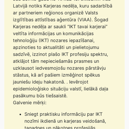
Latvijā notiks Karjeras nedēļa, kuru sadarbībā
ar partneriem reģionos organizē Valsts
izglītības attīstības aģentūra (VIAA). Šogad
Karjeras nedēļa ar saukli “IKT tavai karjerai”
veltīta informācijas un komunikācijas
tehnoloģiju (IKT) nozares iepazīšanai,
apzinoties to aktualitāti un pielietojumu
sadzīvē, izzinot plašo IKT profesiju spektru,
atklājot tām nepieciešamās prasmes un
uzklausot iedvesmojošu nozares pārstāvju
stāstus, kā arī pašiem izmēģinot spēkus
jauniešu ideju hakatonā. . Ievērojot
epidemioloģisko situāciju valstī, lielākā daļa
pasākumu būs tiešsaistē.
Galvenie mērķi:
Sniegt praktisku informāciju par IKT
nozīmi ikdienā un karjeras veidošanā,
tagadnes un nākotnes profesijās.