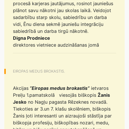
procesā karjeras jautājumus, rosinot jauniešus
plānot savu nākotni jau skolas laikā. Veidojot
sadarbību starp skolu, sabiedrību un darba
vidi, Ēnu diena sekmē jauniešu integrāciju
sabiedrībā un darba tirgū nākotnē.
Digna Prodniece
direktores vietniece audzināšanas jomā
EIROPAS MEDUS BROKASTIS.
Akcijas
“Eiropas medus brokastis”
ietvaros
Preiļu 1.pamatskolā viesojās biškopis
Žanis
Jesko
no Nagļu pagasta Rēzeknes novadā.
Tiekoties ar 3.un 7. klašu skolēniem, biškopis
Žanis ļoti interesanti un aizraujoši stāstīja par
biškopja profesiju, biškopības nozari, medu,