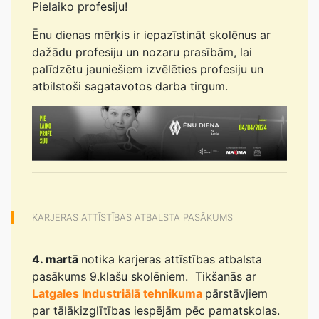
Pielaiko profesiju!
Ēnu dienas mērķis ir iepazīstināt skolēnus ar
dažādu profesiju un nozaru prasībām, lai
palīdzētu jauniešiem izvēlēties profesiju un
atbilstoši sagatavotos darba tirgum.
KARJERAS ATTĪSTĪBAS ATBALSTA PASĀKUMS
4. martā
notika karjeras attīstības atbalsta
pasākums 9.klašu skolēniem. Tikšanās ar
Latgales Industriālā tehnikuma
pārstāvjiem
par tālākizglītības iespējām pēc pamatskolas.