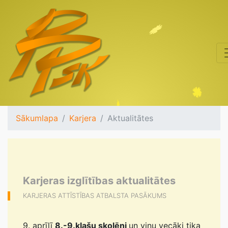
Sākumlapa
Karjera
Aktualitātes
Karjeras izglītības aktualitātes
KARJERAS ATTĪSTĪBAS ATBALSTA PASĀKUMS
9. aprīlī
8.-9.klašu skolēni
un viņu vecāki tika