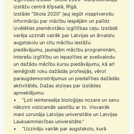
izstāžu centrā Ķīpsalā, Rīgā.
Izstāde “Skola 2020” ļauj iegūt visaptverošu
informāciju par mācību iespējām un palīdz
izvēlēties piemērotāko izglītības ceļu. Izstādē
varēja uzzināt vairāk par Latvijas un ārvalstu
augstskolu un citu mācību iestāžu
piedāvājumu, jaunajām mācību programmām,
interešu izglītību un iepazīties ar svešvalodu
un dažādu mācību kursu piedāvājumu, kā arī
iemēģināt roku dažādās profesijās, vērot
paraugdemonstrējumus un piedalīties dažādās
aktivitātēs. Dažas atziņas par izstādes
apmeklējumu:
• “Ļoti ieinteresēja bioloģijas nozare un savu
nākotni visticamāk saistīšu ar to. Visvairāk
mani uzrunāja Latvijas universitāte un Latvijas
Lauksaimniecības universitāte.”
• “Uzzināju vairāk par augstskolu, kurā