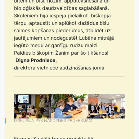
bitēm un bišu nozīmi apputeksnēšanā un
bioloģiskās daudzveidības saglabāšanā.
Skolēniem bija iespēja pielaikot biškopja
tērpu, aptaustīt un aplūkot dažādus bišu
saimes kopšanas piederumus, atbildēt uz
jautājumiem un nodegustēt Lubāna mitrājā
iegūto medu ar garšīgu rudzu maizi.
Paldies biškopim Žanim par šo tikšanos!
Digna Prodniece
,
direktora vietniece audzināšanas jomā
DISKUSIJA PAR NĀKOTNES PROFESIJĀM.
Eiropas Sociālā fonda projekta Nr.