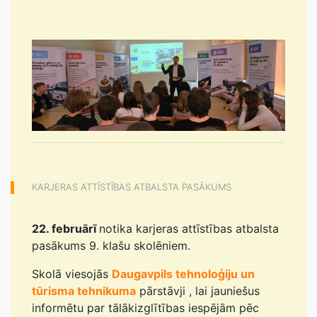
KARJERAS ATTĪSTĪBAS ATBALSTA PASĀKUMS
22. februārī
notika karjeras attīstības atbalsta
pasākums 9. klašu skolēniem.
Skolā viesojās
Daugavpils tehnoloģiju un
tūrisma tehnikuma
pārstāvji , lai jauniešus
informētu par tālākizglītības iespējām pēc