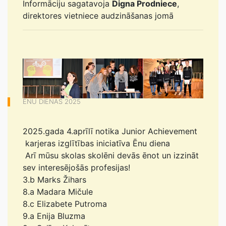
Informāciju sagatavoja
Digna Prodniece
,
direktores vietniece audzināšanas jomā
ĒNU DIENAS 2025
2025.gada 4.aprīlī notika Junior Achievement
karjeras izglītības iniciatīva Ēnu diena
Arī mūsu skolas skolēni devās ēnot un izzināt
sev interesējošās profesijas!
3.b Marks Žihars
8.a Madara Mičule
8.c Elizabete Putroma
9.a Enija Bluzma