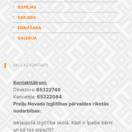
IESPĒJAS
KARJERA
ĒDINĀŠANA
GALERIJA
SKOLAS KONTAKTI
Kontakttālruņi:
Direktors:
65322749
Kanceleja:
65322084
Preiļu Novada Izglītības pārvaldes rīkotās
nodarbības:
Iekļaujošā izglītība skolā. Kādi ir īpašie bērni
un kā tos atpazīt?