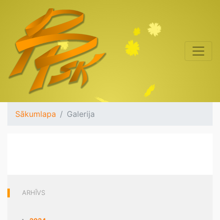
Sākumlapa
Galerija
ARHĪVS