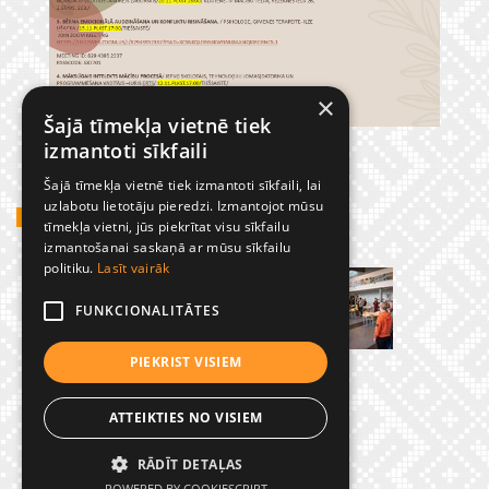
×
Šajā tīmekļa vietnē tiek
izmantoti sīkfaili
Šajā tīmekļa vietnē tiek izmantoti sīkfaili, lai
uzlabotu lietotāju pieredzi. Izmantojot mūsu
GADĪJUMBILDES
tīmekļa vietni, jūs piekrītat visu sīkfailu
izmantošanai saskaņā ar mūsu sīkfailu
politiku.
Lasīt vairāk
FUNKCIONALITĀTES
PIEKRIST VISIEM
ATTEIKTIES NO VISIEM
RĀDĪT DETAĻAS
© Preiļu 1. pamatskola
POWERED BY COOKIESCRIPT