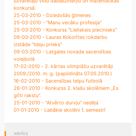
uzvarētāju vidū dabaszinātņu un matemātikas
konkursā.
25-03-2010 - Dziedošās ģimenes
25-03-2010 - "Manu vecāku profesija"
25-03-2010 - Konkurss "Lieliskais piecinieks"
09-03-2010 - Lauras Kokorītes rokdarbu
izstāde "Ideju prieks"
09-03-2010 - Latgales novada sacensības
volejbolā
17-02-2010 - 2. kārtas olimpiāžu uzvarētāji
2009./2010. m. g. (papildināts 07.05.2010.)
16-02-2010 - Sacensības telpu futbolā
26-01-2010 - Konkurss 2. klašu skolēniem „Es
glīti rakstu”.
25-01-2010 - "Atvērto durvju" nedēļa
01-01-2010 - Labākie skolēni 1. semestrī
ARHĪVS