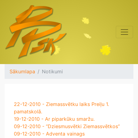
Sākumlapa
Notikumi
22-12-2010 - Ziemassvētku laiks Preiļu 1.
pamatskolā.
19-12-2010 - Ar piparkūku smaržu.
09-12-2010 - “Dziesmusvētki Ziemassvētkos”
09-12-2010 - Adventa vainags