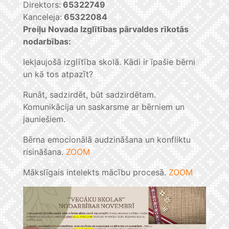
Direktors:
65322749
Kanceleja:
65322084
Preiļu Novada Izglītības pārvaldes rīkotās
nodarbības:
Iekļaujošā izglītība skolā. Kādi ir īpašie bērni
un kā tos atpazīt?
Runāt, sadzirdēt, būt sadzirdētam.
Komunikācija un saskarsme ar bērniem un
jauniešiem.
Bērna emocionālā audzināšana un konfliktu
risināšana.
ZOOM
Mākslīgais intelekts mācību procesā.
ZOOM