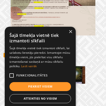
×
Šajā tīmekļa vietnē tiek
izmantoti sīkfaili
Šajā tīmekļa vietnē tiek izmantoti sīkfaili, lai
uzlabotu lietotāju pieredzi. Izmantojot mūsu
GADĪJUMBILDES
tīmekļa vietni, jūs piekrītat visu sīkfailu
izmantošanai saskaņā ar mūsu sīkfailu
politiku.
Lasīt vairāk
FUNKCIONALITĀTES
PIEKRIST VISIEM
ATTEIKTIES NO VISIEM