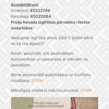
Kontakttālruņi:
Direktors:
65322749
Kanceleja:
65322084
Preiļu Novada Izglītības pārvaldes rīkotās
nodarbības:
Iekļaujošā izglītība skolā. Kādi ir īpašie bērni
un kā tos atpazīt?
Runāt, sadzirdēt, būt sadzirdētam.
Komunikācija un saskarsme ar bērniem un
jauniešiem.
Bērna emocionālā audzināšana un konfliktu
risināšana.
ZOOM
Mākslīgais intelekts mācību procesā.
ZOOM