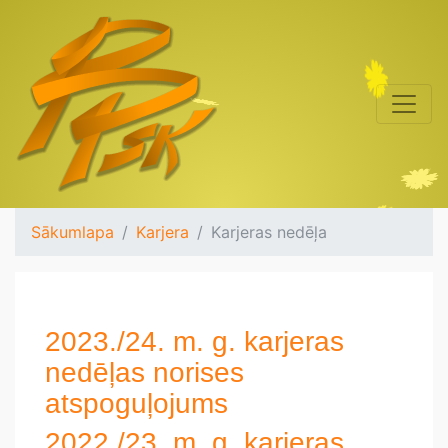
Sākumlapa
Karjera
Karjeras nedēļa
2023./24. m. g. karjeras
nedēļas norises
atspoguļojums
2022./23. m. g. karjeras