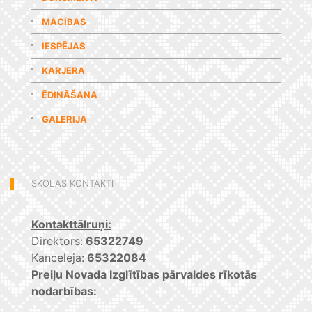
MĀCĪBAS
IESPĒJAS
KARJERA
ĒDINĀŠANA
GALERIJA
SKOLAS KONTAKTI
Kontakttālruņi:
Direktors:
65322749
Kanceleja:
65322084
Preiļu Novada Izglītības pārvaldes rīkotās
nodarbības: