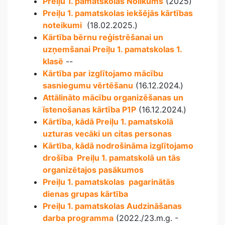
Preiļu 1. pamatskolas Nolikums
(2025)
Preiļu 1. pamatskolas iekšējās kārtības
noteikumi
(18.02.2025.)
Kārtība bērnu reģistrēšanai un
uzņemšanai Preiļu 1. pamatskolas 1.
klasē
--
Kārtība par izglītojamo mācību
sasniegumu vērtēšanu
(16.12.2024.)
Attālināto mācību organizēšanas un
īstenošanas kārtība P1P
(16.12.2024.)
Kārtība, kādā Preiļu 1. pamatskolā
uzturas vecāki un citas personas
Kārtība, kādā nodrošināma izglītojamo
drošība Preiļu 1. pamatskolā un tās
organizētajos pasākumos
Preiļu 1. pamatskolas pagarinātās
dienas grupas kārtība
Preiļu 1. pamatskolas Audzināšanas
darba programma
(2022./23.m.g. -