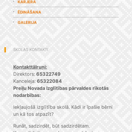
KARJERA
ĒDINĀŠANA
GALERIJA
SKOLAS KONTAKTI
Kontakttālruņi:
Direktors:
65322749
Kanceleja:
65322084
Preiļu Novada Izglītības pārvaldes rīkotās
nodarbības:
Iekļaujošā izglītība skolā. Kādi ir īpašie bērni
un kā tos atpazīt?
Runāt, sadzirdēt, būt sadzirdētam.