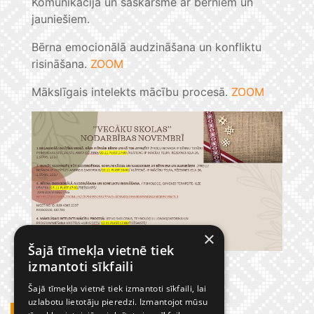
Komunikācija un saskarsme ar bērniem un
jauniešiem.
Bērna emocionālā audzināšana un konfliktu
risināšana.
ZOOM
Mākslīgais intelekts mācību procesā.
ZOOM
×
Šajā tīmekļa vietnē tiek
izmantoti sīkfaili
Šajā tīmekļa vietnē tiek izmantoti sīkfaili, lai
uzlabotu lietotāju pieredzi. Izmantojot mūsu
GADĪJUMBILDES