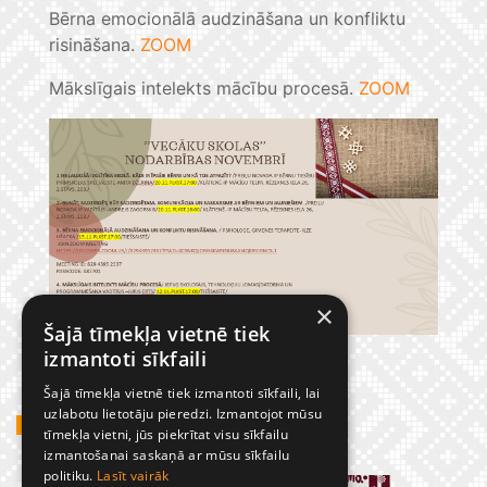
Bērna emocionālā audzināšana un konfliktu
risināšana.
ZOOM
Mākslīgais intelekts mācību procesā.
ZOOM
×
Šajā tīmekļa vietnē tiek
izmantoti sīkfaili
Šajā tīmekļa vietnē tiek izmantoti sīkfaili, lai
uzlabotu lietotāju pieredzi. Izmantojot mūsu
GADĪJUMBILDES
tīmekļa vietni, jūs piekrītat visu sīkfailu
izmantošanai saskaņā ar mūsu sīkfailu
politiku.
Lasīt vairāk