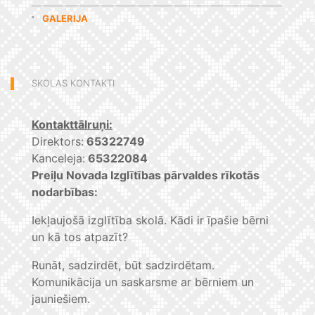
GALERIJA
SKOLAS KONTAKTI
Kontakttālruņi:
Direktors:
65322749
Kanceleja:
65322084
Preiļu Novada Izglītības pārvaldes rīkotās
nodarbības:
Iekļaujošā izglītība skolā. Kādi ir īpašie bērni
un kā tos atpazīt?
Runāt, sadzirdēt, būt sadzirdētam.
Komunikācija un saskarsme ar bērniem un
jauniešiem.