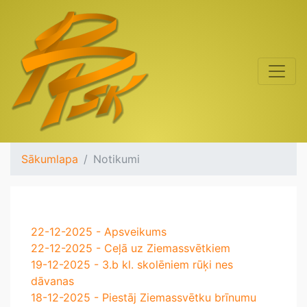
Sākumlapa
Notikumi
22-12-2025 - Apsveikums
22-12-2025 - Ceļā uz Ziemassvētkiem
19-12-2025 - 3.b kl. skolēniem rūķi nes
dāvanas
18-12-2025 - Piestāj Ziemassvētku brīnumu