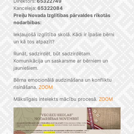
Direktors:
65322749
Kanceleja:
65322084
Preiļu Novada Izglītības pārvaldes rīkotās
nodarbības:
Iekļaujošā izglītība skolā. Kādi ir īpašie bērni
un kā tos atpazīt?
Runāt, sadzirdēt, būt sadzirdētam.
Komunikācija un saskarsme ar bērniem un
jauniešiem.
Bērna emocionālā audzināšana un konfliktu
risināšana.
ZOOM
Mākslīgais intelekts mācību procesā.
ZOOM