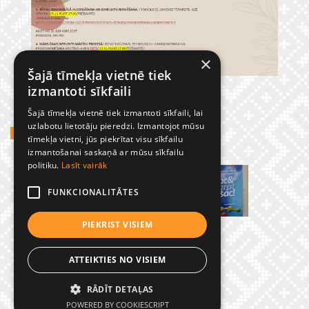
×
Šajā tīmekļa vietnē tiek
izmantoti sīkfaili
Šajā tīmekļa vietnē tiek izmantoti sīkfaili, lai
uzlabotu lietotāju pieredzi. Izmantojot mūsu
GADĪJUMBILDES
tīmekļa vietni, jūs piekrītat visu sīkfailu
izmantošanai saskaņā ar mūsu sīkfailu
politiku.
Lasīt vairāk
FUNKCIONALITĀTES
PIEKRIST VISIEM
ATTEIKTIES NO VISIEM
RĀDĪT DETAĻAS
© Preiļu 1. pamatskola
POWERED BY COOKIESCRIPT