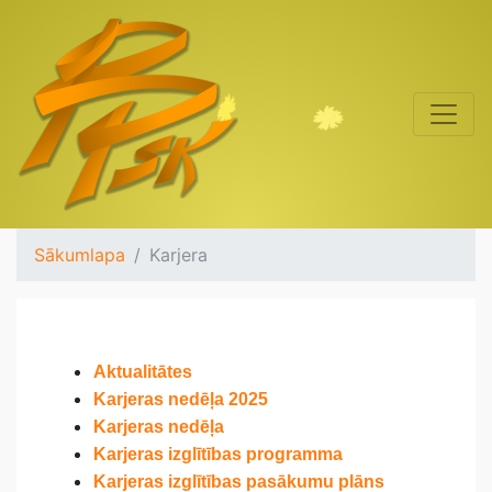
Sākumlapa
Karjera
Aktualitātes
Karjeras nedēļa 2025
Karjeras nedēļa
Karjeras izglītības programma
Karjeras izglītības pasākumu plāns