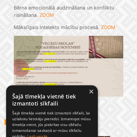
Bērna emocionālā audzināšana un konfliktu
risināšana.
ZOOM
Mākslīgais intelekts mācību procesā.
ZOOM
×
Šajā tīmekļa vietnē tiek
izmantoti sīkfaili
Šajā tīmekļa vietnē tiek izmantoti sīkfaili, lai
uzlabotu lietotāju pieredzi. Izmantojot mūsu
GADĪJUMBILDES
tīmekļa vietni, jūs piekrītat visu sīkfailu
izmantošanai saskaņā ar mūsu sīkfailu
politiku.
Lasīt vairāk