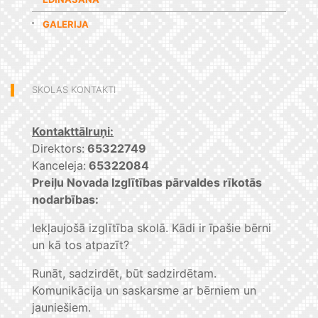
GALERIJA
SKOLAS KONTAKTI
Kontakttālruņi:
Direktors:
65322749
Kanceleja:
65322084
Preiļu Novada Izglītības pārvaldes rīkotās
nodarbības:
Iekļaujošā izglītība skolā. Kādi ir īpašie bērni
un kā tos atpazīt?
Runāt, sadzirdēt, būt sadzirdētam.
Komunikācija un saskarsme ar bērniem un
jauniešiem.