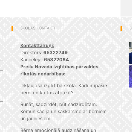
SKOLAS KONTAKTI
G
Kontakttālruņi:
Direktors:
65322749
Kanceleja:
65322084
Preiļu Novada Izglītības pārvaldes
rīkotās nodarbības:
Iekļaujošā izglītība skolā. Kādi ir īpašie
bērni un kā tos atpazīt?
Runāt, sadzirdēt, būt sadzirdētam.
Komunikācija un saskarsme ar bērniem
un jauniešiem.
Bērna emocionālā audzināšana un