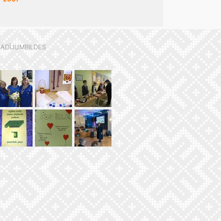
ADĪJUMBILDES