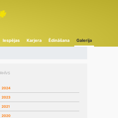
Iespējas
Karjera
Ēdināšana
Galerija
RHĪVS
2024
2023
2021
2020