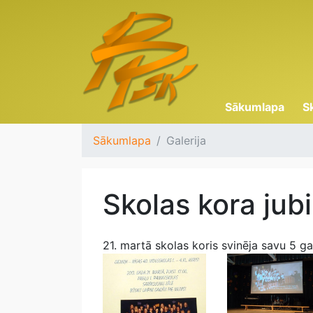
Sākumlapa
S
Sākumlapa
Galerija
Skolas kora jubi
21. martā skolas koris svinēja savu 5 ga