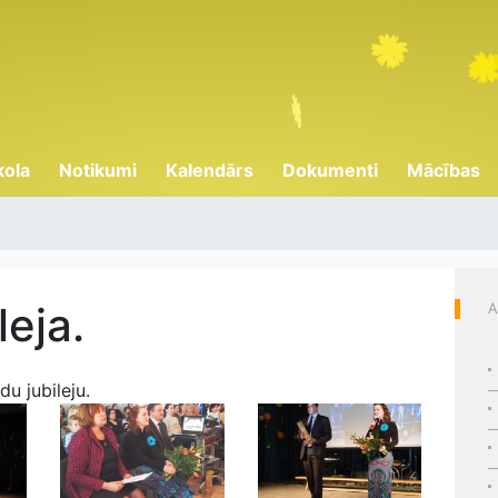
kola
Notikumi
Kalendārs
Dokumenti
Mācības
leja.
A
du jubileju.