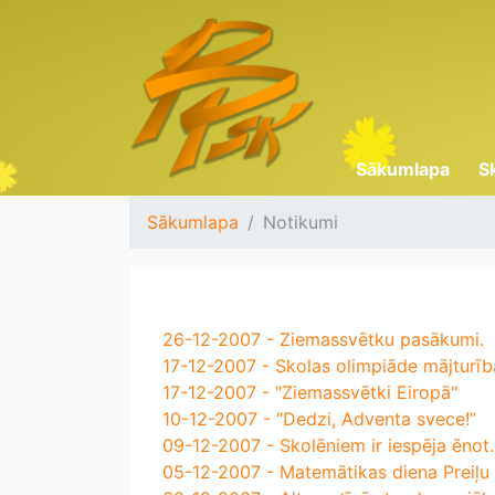
Sākumlapa
S
Sākumlapa
Notikumi
26-12-2007 - Ziemassvētku pasākumi.
17-12-2007 - Skolas olimpiāde mājturībā
17-12-2007 - "Ziemassvētki Eiropā"
10-12-2007 - “Dedzi, Adventa svece!”
09-12-2007 - Skolēniem ir iespēja ēnot.
05-12-2007 - Matemātikas diena Preiļu