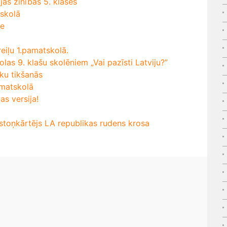
jās zinībās 5. klasēs
 skolā
de
eiļu 1.pamatskolā.
las 9. klašu skolēniem „Vai pazīsti Latviju?”
ku tikšanās
amatskolā
as versija!
toņkārtējs LA republikas rudens krosa