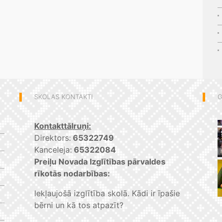
SKOLAS KONTAKTI
G
Kontakttālruņi:
Direktors:
65322749
Kanceleja:
65322084
Preiļu Novada Izglītības pārvaldes
rīkotās nodarbības:
Iekļaujošā izglītība skolā. Kādi ir īpašie
bērni un kā tos atpazīt?