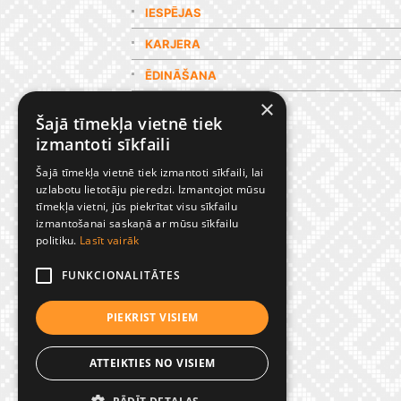
IESPĒJAS
KARJERA
ĒDINĀŠANA
×
GALERIJA
Šajā tīmekļa vietnē tiek
izmantoti sīkfaili
Šajā tīmekļa vietnē tiek izmantoti sīkfaili, lai
uzlabotu lietotāju pieredzi. Izmantojot mūsu
tīmekļa vietni, jūs piekrītat visu sīkfailu
izmantošanai saskaņā ar mūsu sīkfailu
politiku.
Lasīt vairāk
FUNKCIONALITĀTES
PIEKRIST VISIEM
ATTEIKTIES NO VISIEM