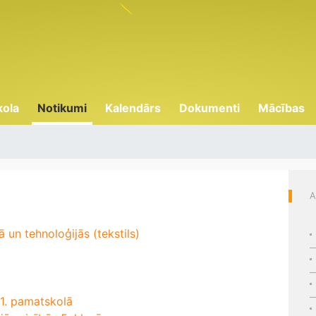
kola
Notikumi
Kalendārs
Dokumenti
Mācības
A
 un tehnoloģijās (tekstils)
 1. pamatskolā