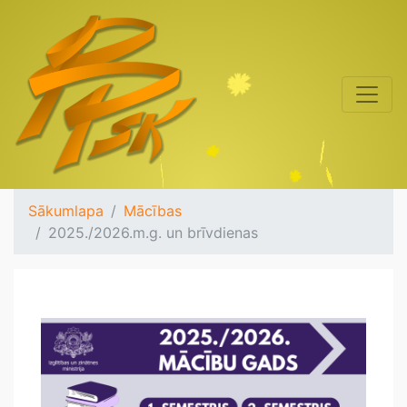
Sākumlapa
Mācības
2025./2026.m.g. un brīvdienas