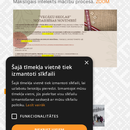
Mākslīgais intelekts mācību procesā.
ZOOM
×
Šajā tīmekļa vietnē tiek
izmantoti sīkfaili
Šajā tīmekļa vietnē tiek izmantoti sīkfaili, lai
uzlabotu lietotāju pieredzi. Izmantojot mūsu
GADĪJUMBILDES
tīmekļa vietni, jūs piekrītat visu sīkfailu
izmantošanai saskaņā ar mūsu sīkfailu
politiku.
Lasīt vairāk
FUNKCIONALITĀTES
PIEKRIST VISIEM