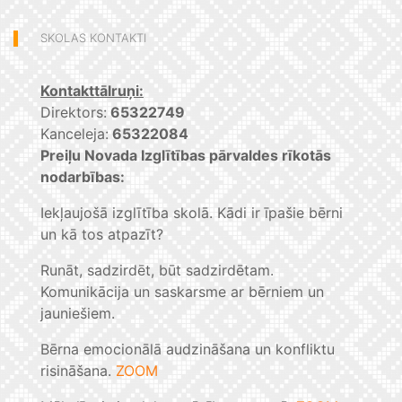
SKOLAS KONTAKTI
Kontakttālruņi:
Direktors:
65322749
Kanceleja:
65322084
Preiļu Novada Izglītības pārvaldes rīkotās
nodarbības:
Iekļaujošā izglītība skolā. Kādi ir īpašie bērni
un kā tos atpazīt?
Runāt, sadzirdēt, būt sadzirdētam.
Komunikācija un saskarsme ar bērniem un
jauniešiem.
Bērna emocionālā audzināšana un konfliktu
risināšana.
ZOOM