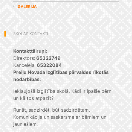
GALERIJA
SKOLAS KONTAKTI
Kontakttālruņi:
Direktors:
65322749
Kanceleja:
65322084
Preiļu Novada Izglītības pārvaldes rīkotās
nodarbības:
Iekļaujošā izglītība skolā. Kādi ir īpašie bērni
un kā tos atpazīt?
Runāt, sadzirdēt, būt sadzirdētam.
Komunikācija un saskarsme ar bērniem un
jauniešiem.