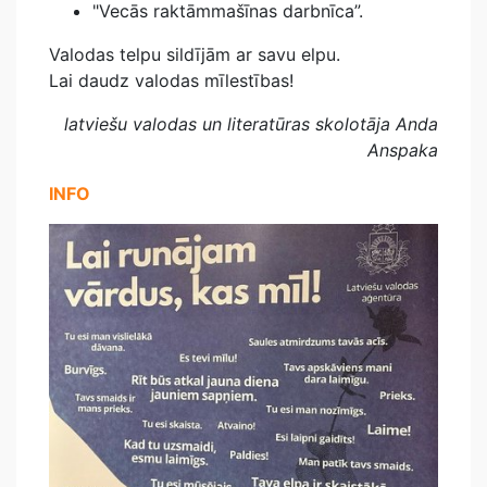
"Vecās raktāmmašīnas darbnīca”.
Valodas telpu sildījām ar savu elpu.
Lai daudz valodas mīlestības!
latviešu valodas un literatūras skolotāja Anda
Anspaka
INFO