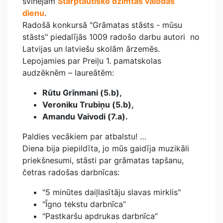
svinējām
Starptautisko dzimtās valodas
dienu
.
Radošā konkursā "Grāmatas stāsts - mūsu
stāsts" piedalījās 1009 radošo darbu autori no
Latvijas un latviešu skolām ārzemēs.
Lepojamies par Preiļu 1. pamatskolas
audzēknēm – laureātēm:
Rūtu Grīnmani (5.b),
Veroniku Trubiņu (5.b),
Amandu Vaivodi (7.a).
Paldies vecākiem par atbalstu! …
Diena bija piepildīta, jo mūs gaidīja muzikāli
priekšnesumi, stāsti par grāmatas tapšanu,
četras radošas darbnīcas:
"5 minūtes daiļlasītāju slavas mirklis"
"Īgno tekstu darbnīca”
"Pastkaršu apdrukas darbnīca”