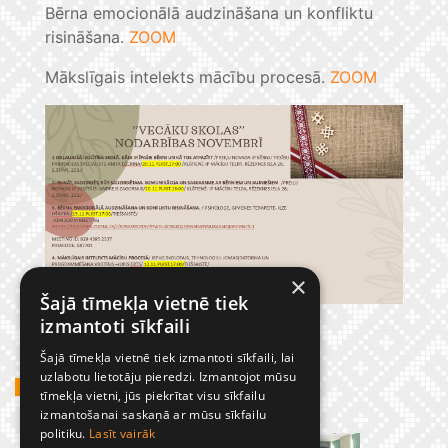
Bērna emocionālā audzināšana un konfliktu
risināšana.
ZOOM
Mākslīgais intelekts mācību procesā.
ZOOM
×
Šajā tīmekļa vietnē tiek
izmantoti sīkfaili
Šajā tīmekļa vietnē tiek izmantoti sīkfaili, lai
uzlabotu lietotāju pieredzi. Izmantojot mūsu
GADĪJUMBILDES
tīmekļa vietni, jūs piekrītat visu sīkfailu
izmantošanai saskaņā ar mūsu sīkfailu
politiku.
Lasīt vairāk