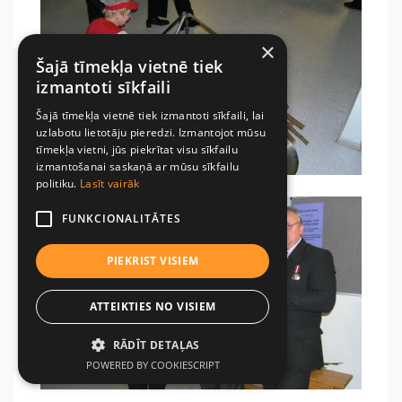
×
Šajā tīmekļa vietnē tiek
izmantoti sīkfaili
Šajā tīmekļa vietnē tiek izmantoti sīkfaili, lai
uzlabotu lietotāju pieredzi. Izmantojot mūsu
tīmekļa vietni, jūs piekrītat visu sīkfailu
izmantošanai saskaņā ar mūsu sīkfailu
politiku.
Lasīt vairāk
FUNKCIONALITĀTES
PIEKRIST VISIEM
ATTEIKTIES NO VISIEM
RĀDĪT DETAĻAS
POWERED BY COOKIESCRIPT