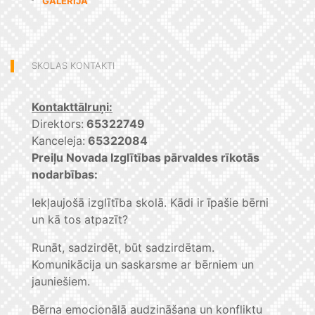
GALERIJA
SKOLAS KONTAKTI
Kontakttālruņi:
Direktors:
65322749
Kanceleja:
65322084
Preiļu Novada Izglītības pārvaldes rīkotās
nodarbības:
Iekļaujošā izglītība skolā. Kādi ir īpašie bērni
un kā tos atpazīt?
Runāt, sadzirdēt, būt sadzirdētam.
Komunikācija un saskarsme ar bērniem un
jauniešiem.
Bērna emocionālā audzināšana un konfliktu