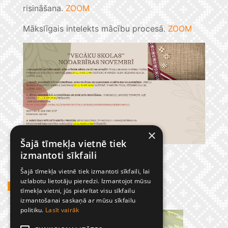
risināšana.
ZOOM
Mākslīgais intelekts mācību procesā.
ZOOM
×
Šajā tīmekļa vietnē tiek
izmantoti sīkfaili
Šajā tīmekļa vietnē tiek izmantoti sīkfaili, lai
uzlabotu lietotāju pieredzi. Izmantojot mūsu
GADĪJUMBILDES
tīmekļa vietni, jūs piekrītat visu sīkfailu
izmantošanai saskaņā ar mūsu sīkfailu
politiku.
Lasīt vairāk