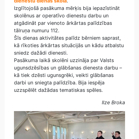
dienestu dienas skolā
.
Izglītojošā pasākuma mērķis bija iepazīstināt
skolēnus ar operatīvo dienestu darbu un
atgādināt par vienoto ārkārtas palīdzības
tālruņa numuru 112.
Šīs dienas aktivitātes palīdz bērniem saprast,
kā rīkoties ārkārtas situācijās un kādu atbalstu
sniedz dažādi dienesti.
Pasākuma laikā skolēni uzzināja par Valsts
ugunsdzēsības un glābšanas dienesta darbu –
kā tiek dzēsti ugunsgrēki, veikti glābšanas
darbi un sniegta palīdzība. Bija iespēja
uzzspēlēt dažādas tematiskas spēles.
Ilze Broka