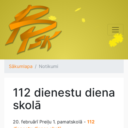
Sākumlapa
Notikumi
112 dienestu diena
skolā
20. februārī Preiļu 1. pamatskolā -
112