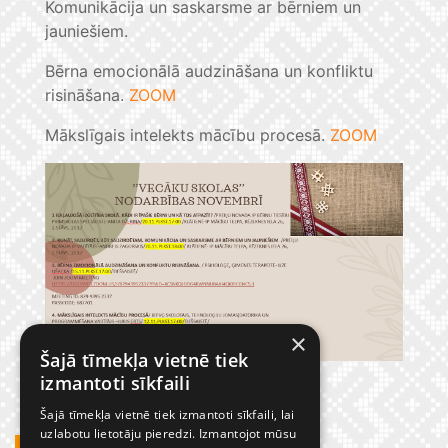
Komunikācija un saskarsme ar bērniem un
jauniešiem.
Bērna emocionālā audzināšana un konfliktu
risināšana.
ZOOM
Mākslīgais intelekts mācību procesā.
ZOOM
×
Šajā tīmekļa vietnē tiek
izmantoti sīkfaili
Šajā tīmekļa vietnē tiek izmantoti sīkfaili, lai
uzlabotu lietotāju pieredzi. Izmantojot mūsu
GADĪJUMBILDES