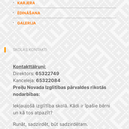
KARJERA
ĒDINĀŠANA
GALERIJA
SKOLAS KONTAKTI
Kontakttālruņi:
Direktors:
65322749
Kanceleja:
65322084
Preiļu Novada Izglītības pārvaldes rīkotās
nodarbības:
Iekļaujošā izglītība skolā. Kādi ir īpašie bērni
un kā tos atpazīt?
Runāt, sadzirdēt, būt sadzirdētam.