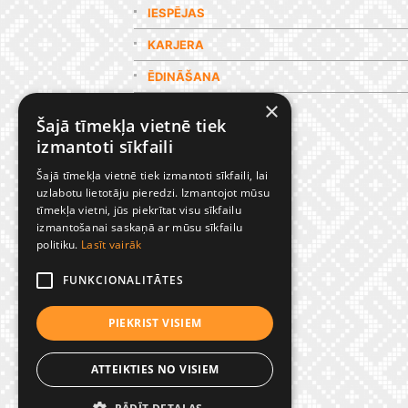
IESPĒJAS
KARJERA
ĒDINĀŠANA
×
GALERIJA
Šajā tīmekļa vietnē tiek
izmantoti sīkfaili
Šajā tīmekļa vietnē tiek izmantoti sīkfaili, lai
uzlabotu lietotāju pieredzi. Izmantojot mūsu
tīmekļa vietni, jūs piekrītat visu sīkfailu
izmantošanai saskaņā ar mūsu sīkfailu
politiku.
Lasīt vairāk
FUNKCIONALITĀTES
PIEKRIST VISIEM
ATTEIKTIES NO VISIEM