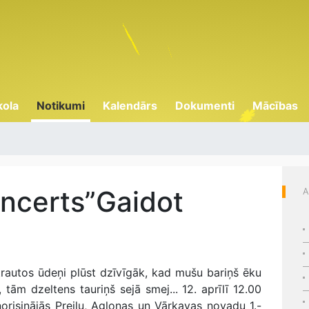
kola
Notikumi
Kalendārs
Dokumenti
Mācības
ncerts”Gaidot
A
autos ūdeņi plūst dzīvīgāk, kad mušu bariņš ēku
tām dzeltens tauriņš sejā smej... 12. aprīlī 12.00
norisinājās Preiļu, Aglonas un Vārkavas novadu 1.-