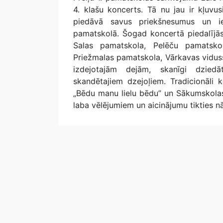
4. klašu koncerts. Tā nu jau ir kļuvus
piedāvā savus priekšnesumus un ie
pamatskolā. Šogad koncertā piedalījās
Salas pamatskola, Pelēču pamatskol
Priežmalas pamatskola, Vārkavas vidussk
izdejotajām dejām, skanīgi dzied
skandētajiem dzejoļiem. Tradicionāli
„Bēdu manu lielu bēdu” un Sākumskola
laba vēlējumiem un aicinājumu tikties n