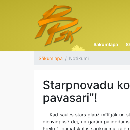
Sākumlapa
S
Sākumlapa
Notikumi
Starpnovadu ko
pavasari”!
Kad saules stars glauž mīlīgāk un str
dienvidpusē dej, un garām palidodams, 
Preiļu 1. pamatskolas sarīkojumu zālē 