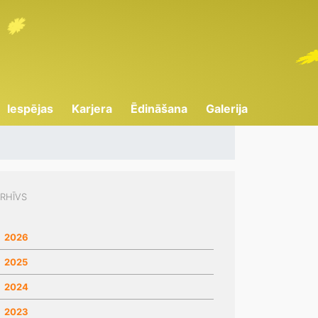
Iespējas
Karjera
Ēdināšana
Galerija
RHĪVS
2026
2025
2024
2023