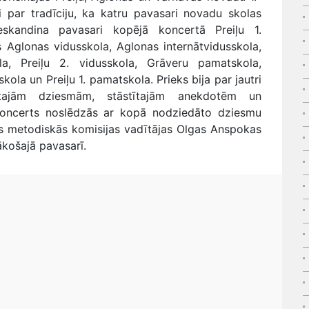
i par tradīciju, ka katru pavasari novadu skolas
skandina pavasari kopējā koncertā Preiļu 1.
 Aglonas vidusskola, Aglonas internātvidusskola,
a, Preiļu 2. vidusskola, Grāveru pamatskola,
ola un Preiļu 1. pamatskola. Prieks bija par jautri
ātajām dziesmām, stāstītajām anekdotēm un
 koncerts noslēdzās ar kopā nodziedāto dziesmu
s metodiskās komisijas vadītājas Olgas Anspokas
ākošajā pavasarī.