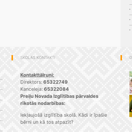
SKOLAS KONTAKTI
G
Kontakttālruņi:
Direktors:
65322749
Kanceleja:
65322084
Preiļu Novada Izglītības pārvaldes
rīkotās nodarbības:
Iekļaujošā izglītība skolā. Kādi ir īpašie
bērni un kā tos atpazīt?