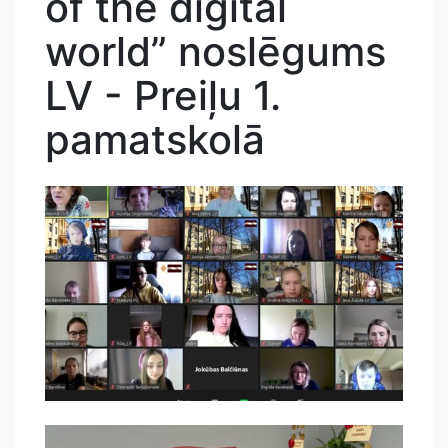
of the digital
world” noslēgums
LV - Preiļu 1.
pamatskolā