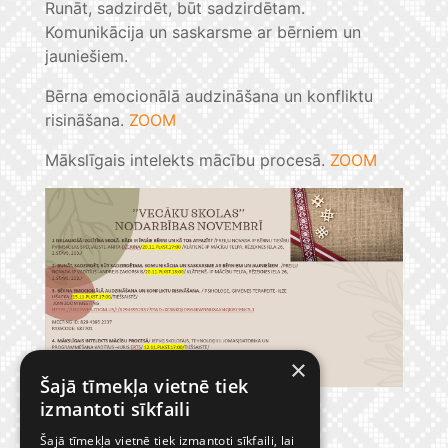
Runāt, sadzirdēt, būt sadzirdētam.
Komunikācija un saskarsme ar bērniem un
jauniešiem.
Bērna emocionālā audzināšana un konfliktu
risināšana.
ZOOM
Mākslīgais intelekts mācību procesā.
ZOOM
×
Šajā tīmekļa vietnē tiek
izmantoti sīkfaili
Šajā tīmekļa vietnē tiek izmantoti sīkfaili, lai