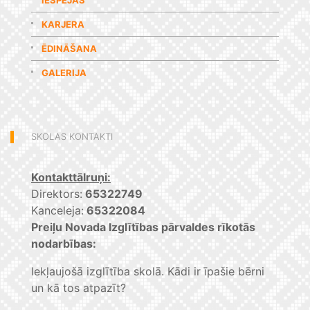
IESPĒJAS
KARJERA
ĒDINĀŠANA
GALERIJA
SKOLAS KONTAKTI
Kontakttālruņi:
Direktors:
65322749
Kanceleja:
65322084
Preiļu Novada Izglītības pārvaldes rīkotās
nodarbības:
Iekļaujošā izglītība skolā. Kādi ir īpašie bērni
un kā tos atpazīt?