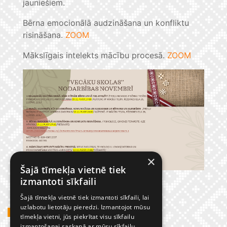
jauniešiem.
Bērna emocionālā audzināšana un konfliktu
risināšana.
ZOOM
Mākslīgais intelekts mācību procesā.
ZOOM
×
Šajā tīmekļa vietnē tiek
izmantoti sīkfaili
Šajā tīmekļa vietnē tiek izmantoti sīkfaili, lai
uzlabotu lietotāju pieredzi. Izmantojot mūsu
GADĪJUMBILDES
tīmekļa vietni, jūs piekrītat visu sīkfailu
izmantošanai saskaņā ar mūsu sīkfailu