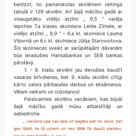
beidzot, no pamatskolas skolēniem reitinga
tabulā ir 139 skolēni. Arī šajā mācību gadā ar
visaugstāko vidējo atzīmi „ 9,5 ” varēja
lepoties 7.a klases skolniece Lelde Zīmele, ar
vidējo atzīmi „ 8,9 ” – 6.a kl. skolniece Lauma
Vibornā un 6.c kl. skolniece Jūlija Starovoitova.
Šīs skolnieces sveikt ar sarūpētajām dāvanām
bija ieradušies Hansabankas un SEB bankas
pārstāvji.
1. – 8. klašu skolēni jau devušies baudīt
vasaras brīvdienas, bet 9. klašu skolēni cītīgi
kārto valsts pārbaudes darbus un eksāmenus.
Vēlam veiksmi un izdošanos!
Pateicamies skolēnu vecākiem, kas bijuši
šajā mācību gadā mūsu atbalstītāji un
sabiedrotie.
„...neviena upe nav liela un bagāta pati no sevis, bet
gan tādēļ, ka tā uzņem un nes tālāk tik daudz pieteku,
kas to dara bagātu.
”