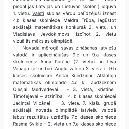
piedalījās Latvijas un Lietuvas skolēni) ieguva
1. vietu.
Valstī
skolas vārdu palīdzējuši iznest
4.b klases skolniece Meldra Trūpa, iegūstot
atklātajā matemātikas konkursā 2. vietu, un
Vladislavs Jevdokimovs, izcīnot 2. vietu
vizuālās mākslas olimpiādē.
Novada
mērogā savas zināšanas latviešu
valodā ir apliecinājušas 9.c un 9.a klases
skolnieces: Anna Putāne (2. vieta) un Līva
Vanaga (atzinība). Angļu valodā 3. vieta ir 9.b
klases skolniecei Anitai Kundziņai. Atklātajā
matemātikas olimpiādē 4.c kl. audzēknēm
Oļesjai Medvedevai - 3. vieta, Kristīnei
Timofejevai – atzinība, 4. b klases skolniecei
Jacintai Vilcānei - 3. vieta. 7. klašu grupā
atklātajā novada olimpiādē latviešu valodā
labus rezultātus uzrādīja 7.c klases skolniece
Rasma Svikle – 2. vieta un 7.a klases skolniece