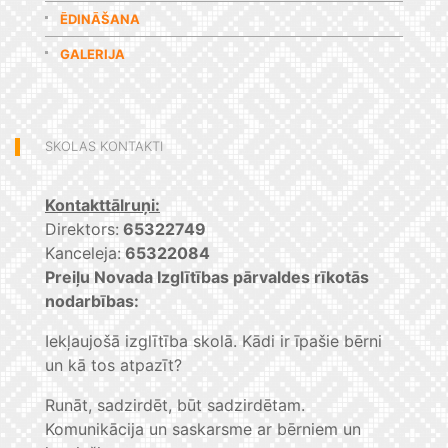
ĒDINĀŠANA
GALERIJA
SKOLAS KONTAKTI
Kontakttālruņi:
Direktors:
65322749
Kanceleja:
65322084
Preiļu Novada Izglītības pārvaldes rīkotās
nodarbības:
Iekļaujošā izglītība skolā. Kādi ir īpašie bērni
un kā tos atpazīt?
Runāt, sadzirdēt, būt sadzirdētam.
Komunikācija un saskarsme ar bērniem un