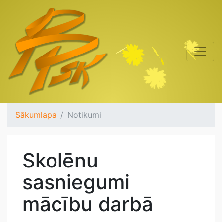
Sākumlapa
Notikumi
Skolēnu
sasniegumi
mācību darbā