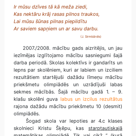
Ir mūsu dzīves tā kā meža ziedi,
Kas nektāru krāj rasas pilnos traukos,
Lai mūsu šūnas pilnas piepildītu
Ar saviem sapņiem un ar savu darbu.
(J. Sirmbārdis)
2007./2008. mācību gads aizritējis, un jau
iezīmējas izglītojamo mācību sasniegumi šajā
darba periodā. Skolas kolektīvs ir gandarīts un
lepns par skolēniem, kuri ar labiem un izciliem
rezultātiem startējuši dažādu līmeņu mācību
priekšmetu olimpiādēs un uzrādījuši labas
sekmes mācībās. Šajā mācību gadā 1. – 9.
klašu skolēni guva
labus un izcilus rezultātus
rajona dažādu mācību priekšmetu 10 (desmit)
olimpiādēs.
Šogad skola var lepoties ar 4.c klases
skolnieci Kristu Šķēpu, kas
starptautiskajā
matemātikas olimpiādē „Tik vai cik? ” (kurā