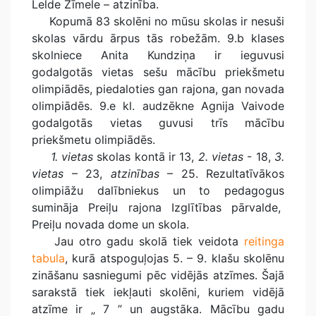
Lelde Zīmele – atzinība.
Kopumā 83 skolēni no mūsu skolas ir nesuši
skolas vārdu ārpus tās robežām. 9.b klases
skolniece Anita Kundziņa ir ieguvusi
godalgotās vietas sešu mācību priekšmetu
olimpiādēs, piedaloties gan rajona, gan novada
olimpiādēs. 9.e kl. audzēkne Agnija Vaivode
godalgotās vietas guvusi trīs mācību
priekšmetu olimpiādēs.
1. vietas
skolas kontā ir 13,
2. vietas
- 18,
3.
vietas
– 23,
atzinības
– 25. Rezultatīvākos
olimpiāžu dalībniekus un to pedagogus
sumināja Preiļu rajona Izglītības pārvalde,
Preiļu novada dome un skola.
Jau otro gadu skolā tiek veidota
reitinga
tabula
, kurā atspoguļojas 5. – 9. klašu skolēnu
zināšanu sasniegumi pēc vidējās atzīmes. Šajā
sarakstā tiek iekļauti skolēni, kuriem vidējā
atzīme ir „ 7 ” un augstāka. Mācību gadu