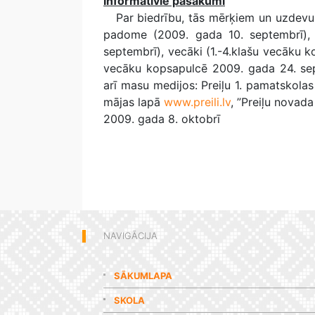
Informatīvie pasākumi
Par biedrību, tās mērķiem un uzdevumi
padome (2009. gada 10. septembrī), P
septembrī), vecāki (1.-4.klašu vecāku 
vecāku kopsapulcē 2009. gada 24. sep
arī masu medijos: Preiļu 1. pamatskola
mājas lapā
www.preili.lv
, ”Preiļu novada 
2009. gada 8. oktobrī
NAVIGĀCIJA
SĀKUMLAPA
SKOLA