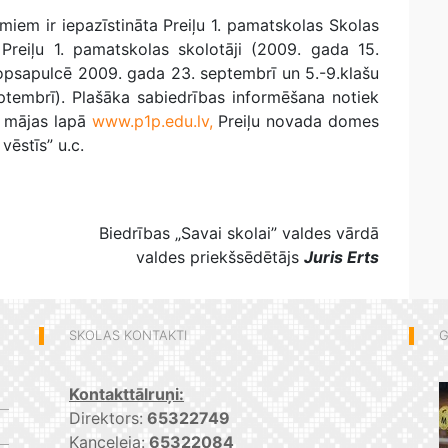
em ir iepazīstināta Preiļu 1. pamatskolas Skolas
reiļu 1. pamatskolas skolotāji (2009. gada 15.
kopsapulcē 2009. gada 23. septembrī un 5.-9.klašu
tembrī). Plašāka sabiedrības informēšana notiek
s mājas lapā
www.p1p.edu.lv,
Preiļu novada domes
vēstīs” u.c.
Biedrības „Savai skolai” valdes vārdā
valdes priekšsēdētājs
Juris Erts
SKOLAS KONTAKTI
G
Kontakttālruņi:
Direktors:
65322749
Kanceleja:
65322084