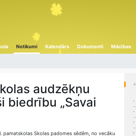
kola
Notikumi
Kalendārs
Dokumenti
Mācības
skolas audzēkņu
A
i biedrību „Savai
 1. pamatskolas Skolas padomes sēdēm, no vecāku