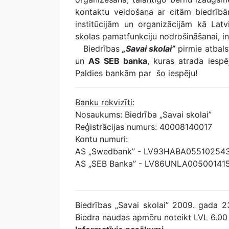
kontaktu veidošana ar citām biedrīb
institūcijām un organizācijām kā Lat
skolas pamatfunkciju nodrošināšanai, in
Biedrības
„Savai skolai”
pirmie atbals
un
AS SEB banka
, kuras atrada iesp
Paldies bankām par šo iespēju!
Banku rekvizīti:
Nosaukums: Biedrība „Savai skolai”
Reģistrācijas numurs: 40008140017
Kontu numuri:
AS „Swedbank” - LV93HABA055102543
AS „SEB Banka” - LV86UNLA00500141
Biedrības „Savai skolai” 2009. gada 
Biedra naudas apmēru noteikt LVL 6.00