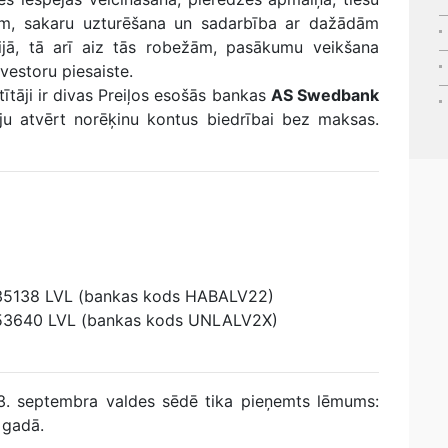
ām, sakaru uzturēšana un sadarbība ar dažādām
vijā, tā arī aiz tās robežām, pasākumu veikšana
vestoru piesaiste.
tītāji ir divas Preiļos esošās bankas
AS Swedbank
ēju atvērt norēķinu kontus biedrībai bez maksas.
5138 LVL (bankas kods HABALV22)
53640 LVL (bankas kods UNLALV2X)
23. septembra valdes sēdē tika pieņemts lēmums:
 gadā.