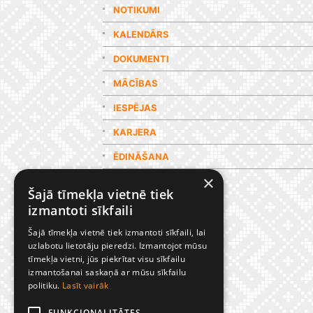
NOTIKUMI
KALENDĀRS
DOKUMENTI
MĀCĪBAS
IESPĒJAS
KARJERA
ĒDINĀŠANA
×
GALERIJA
Šajā tīmekļa vietnē tiek
izmantoti sīkfaili
Šajā tīmekļa vietnē tiek izmantoti sīkfaili, lai
uzlabotu lietotāju pieredzi. Izmantojot mūsu
tīmekļa vietni, jūs piekrītat visu sīkfailu
izmantošanai saskaņā ar mūsu sīkfailu
politiku.
Lasīt vairāk
FUNKCIONALITĀTES