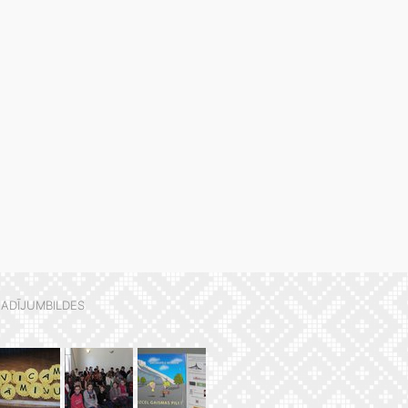
ADĪJUMBILDES