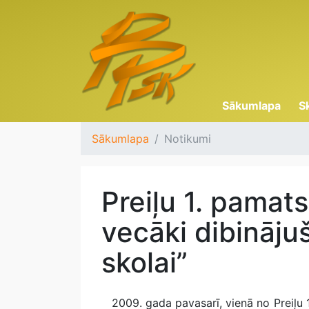
Sākumlapa
S
Sākumlapa
Notikumi
Preiļu 1. pamat
vecāki dibinājuš
skolai”
2009. gada pavasarī, vienā no Preiļu