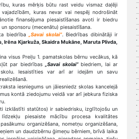
rību, kuras mērķis būtu rast veidu vismaz daļēji
s vajadzībām, kuras nevar vai nespēj nodrošināt
notie finansējuma piesaistīšanas avoti ir biedru
 un sponsoru (mecenātu) piesaistīšana.
ta biedrība
„Savai skolai”
. Biedrības dibinātāji ir
s, Irēna Kjarkuža, Skaidra Mukāne, Maruta Plivda,
na visus Preiļu 1. pamatskolas bērnu vecākus, kā
 kļūt par biedrības
„Savai skolai”
biedriem, lai ar
skolu. Iesaistīties var arī ar idejām un savu
realizēšanā.
raksta iesniegums un jāiesniedz skolas kancelejā
jumus kontā ziedojumu veidā var arī jebkura fiziska
ru.
zklāstīti statūtos) ir sabiedrisku, izglītojošu un
īdzekļu piesaiste mācību procesa kvalitātes
a pasākumu organizēšana, nometņu organizēšana,
eņiem un daudzbērnu ģimeņu bērniem, brīvā laika
s iespējas veicināšana, pieredzes apmaiņa, tiešu