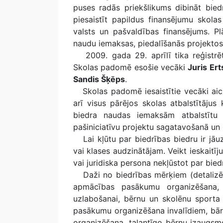
puses radās priekšlikums dibināt bied
piesaistīt papildus finansējumu skola
valsts un pašvaldības finansējums. Plā
naudu iemaksas, piedalīšanās projektos
2009. gada 29. aprīlī tika reģistrē
Skolas padomē esošie vecāki
Juris Ert
Sandis Šķēps
.
Skolas padomē iesaistītie vecāki aici
arī visus pārējos skolas atbalstītājus
biedra naudas iemaksām atbalstītu 
pašiniciatīvu projektu sagatavošanā un 
Lai kļūtu par biedrības biedru ir jāuz
vai klases audzinātājam. Veikt ieskaitī
vai juridiska persona nekļūstot par bied
Daži no biedrības mērķiem (detalizēti i
apmācības pasākumu organizēšana, l
uzlabošanai, bērnu un skolēnu sport
pasākumu organizēšana invalīdiem, bār
organizēšana, talantīgo bērnu izaugsme