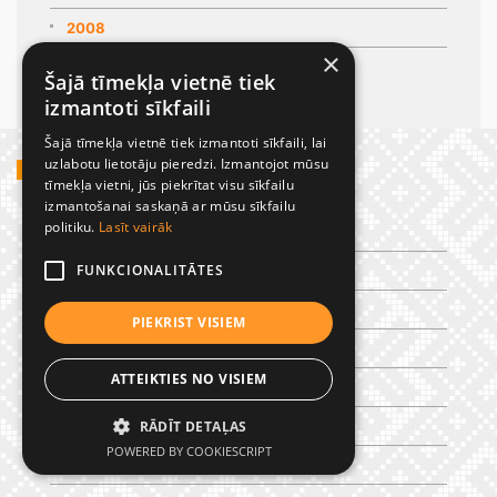
2008
×
2007
Šajā tīmekļa vietnē tiek
izmantoti sīkfaili
Šajā tīmekļa vietnē tiek izmantoti sīkfaili, lai
uzlabotu lietotāju pieredzi. Izmantojot mūsu
NAVIGĀCIJA
tīmekļa vietni, jūs piekrītat visu sīkfailu
izmantošanai saskaņā ar mūsu sīkfailu
politiku.
Lasīt vairāk
SĀKUMLAPA
FUNKCIONALITĀTES
SKOLA
NOTIKUMI
PIEKRIST VISIEM
KALENDĀRS
ATTEIKTIES NO VISIEM
DOKUMENTI
RĀDĪT DETAĻAS
MĀCĪBAS
POWERED BY COOKIESCRIPT
IESPĒJAS