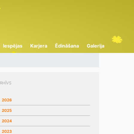
Iespējas
Karjera
Ēdināšana
Galerija
RHĪVS
2026
2025
2024
2023