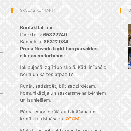
SKOLAS KONTAKTI
G
Kontakttālruņi:
Direktors:
65322749
Kanceleja:
65322084
Preiļu Novada Izglītības pārvaldes
rīkotās nodarbības:
Iekļaujošā izglītība skolā. Kādi ir īpašie
bērni un kā tos atpazīt?
Runāt, sadzirdēt, būt sadzirdētam.
Komunikācija un saskarsme ar bērniem
un jauniešiem.
Bērna emocionālā audzināšana un
konfliktu risināšana.
ZOOM
Mākslīgais intelekts mācību procesā.