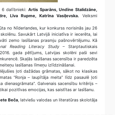
 6 dalībnieki:
Artis Sparāns, Undīne Stalidzāne,
e, Līva Rupme, Katrīna Vasiļevska.
Veiksmi
a no Nīderlandes, kur konkurss norisinās jau 26
kolēnu. Savukārt Latvijā iniciatīva ir iecerēta, lai
vāti zemo lasīšanas prasmju pašnovērtējumu. Kā
ional Reading Literacy Study
– Starptautiskais
2016. gada pētījums, Latvijas skolēni paši sevi
onkurencē. Skaļās lasīšanas sacensība ir paredzēta
meiteņu lasīšanas līmeņu izlīdzināšanai.
ējušies ļoti dažādas grāmatas, sākot no klasikas
atas “Ronja – laupītāja meita” līdz pasaulē ļoti
a dienasgrāmata". Galvenais sacensību kritērijs –
 tikai pozitīvas emocijas, kas saistītas ar lasīšanu.
ete Beča
, latviešu valodas un literatūras skolotāja