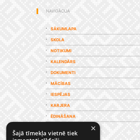
NAVIGĀCIJA
SĀKUMLAPA
SKOLA
NOTIKUMI
KALENDĀRS
DOKUMENTI
MĀCĪBAS
IESPĒJAS
KARJERA
ĒDINĀŠANA
×
GALERIJA
Šajā tīmekļa vietnē tiek