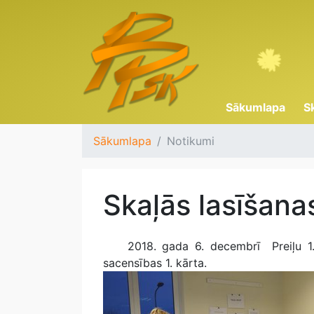
Sākumlapa
S
Sākumlapa
Notikumi
Skaļās lasīšana
2018. gada 6. decembrī Preiļu 1. p
sacensības 1. kārta.