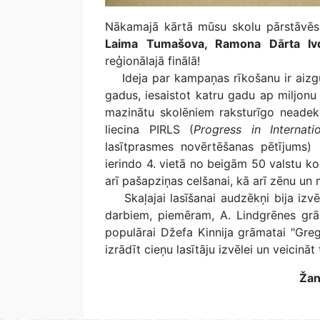
Nākamajā kārtā mūsu skolu pārstāvēs
Laima Tumašova, Ramona Dārta Ivdr
reģionālajā finālā!
Ideja par kampaņas rīkošanu ir aizgūt
gadus, iesaistot katru gadu ap miljonu s
mazinātu skolēniem raksturīgo neadek
liecina PIRLS (
Progress in Internat
lasītprasmes novērtēšanas pētījums) 
ierindo 4. vietā no beigām 50 valstu k
arī pašapziņas celšanai, kā arī zēnu un 
Skaļajai lasīšanai audzēkņi bija izvēl
darbiem, piemēram, A. Lindgrēnes grām
populārai Džefa Kinnija grāmatai "Greg
izrādīt cieņu lasītāju izvēlei un veicināt
Žan