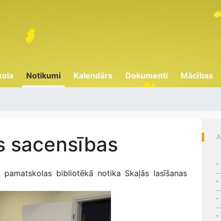
kola
Notikumi
Kalendārs
Dokumenti
Mācības
s sacensības
A
amatskolas bibliotēkā notika Skaļās lasīšanas