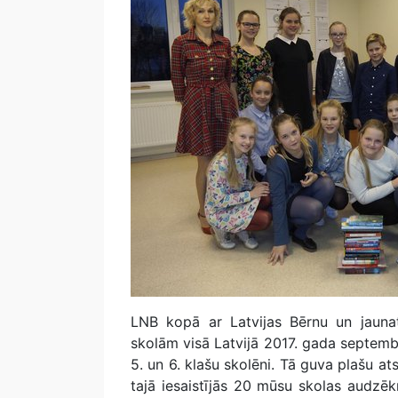
LNB kopā ar Latvijas Bērnu un jaunat
skolām visā Latvijā 2017. gada septemb
5. un 6. klašu skolēni. Tā guva plašu ats
tajā iesaistījās 20 mūsu skolas audzēkņ