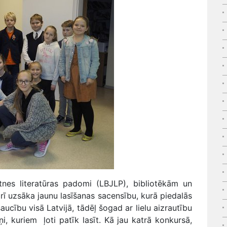
nes literatūras padomi (LBJLP), bibliotēkām un
rī uzsāka jaunu lasīšanas sacensību, kurā piedalās
aucību visā Latvijā, tādēļ šogad ar lielu aizrautību
i, kuriem ļoti patīk lasīt. Kā jau katrā konkursā,