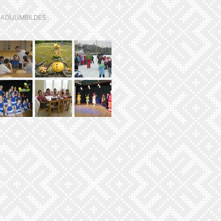
ADĪJUMBILDES