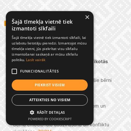
×
Šajā tīmekļa vietnē tiek
SKOLAS KONTAKTI
izmantoti sīkfaili
Šajā tīmekļa vietnē tiek izmantoti sīkfaili, lai
Kontakttālruņi:
uzlabotu lietotāju pieredzi. Izmantojot mūsu
Direktors:
65322749
tīmekļa vietni, jūs piekrītat visu sīkfailu
Kanceleja:
65322084
izmantošanai saskaņā ar mūsu sīkfailu
politiku.
Lasīt vairāk
Preiļu Novada Izglītības pārvaldes rīkotās
nodarbības:
FUNKCIONALITĀTES
Iekļaujošā izglītība skolā. Kādi ir īpašie bērni
PIEKRIST VISIEM
un kā tos atpazīt?
Runāt, sadzirdēt, būt sadzirdētam.
ATTEIKTIES NO VISIEM
Komunikācija un saskarsme ar bērniem un
RĀDĪT DETAĻAS
jauniešiem.
POWERED BY COOKIESCRIPT
Bērna emocionālā audzināšana un konfliktu