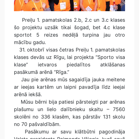
Preiļu 1. pamatskolas 2.b, 2.c un 3.c klases
šo projektu uzsāk tikai šogad, bet 4.c klase
sportot 5 reizes nedēļā turpina jau otro
mācību gadu.
31. oktobrī visas četras Preiļu 1. pamatskolas
klases devās uz Rīgu, lai projekta “Sporto visa
klase” ietvaros piedalītos atklāšanas
pasākumā arēnā “Rīga.”
Jau pie arēnas mūs sagaidīja jauka meitene
ar ieejas kartēm un laipni pavadīja līdz ieejai
arēnā iekšā.
Mūsu bērni bija patiesi pārsteigti par arēnas
plašumu un lielo dalībnieku skaitu – 7560
skolēni no 336 klasēm, kas pārstāv 131 skolu
no 70 pašvaldībām.
Pasākumu ar savu klātbūtni pagodināja
Valsts prezidents Raimonds Vējonis, kurš savā