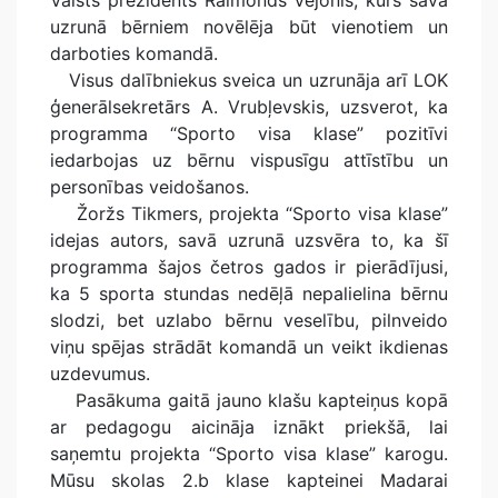
uzrunā bērniem novēlēja būt vienotiem un
darboties komandā.
Visus dalībniekus sveica un uzrunāja arī LOK
ģenerālsekretārs A. Vrubļevskis, uzsverot, ka
programma “Sporto visa klase” pozitīvi
iedarbojas uz bērnu vispusīgu attīstību un
personības veidošanos.
Žoržs Tikmers, projekta “Sporto visa klase”
idejas autors, savā uzrunā uzsvēra to, ka šī
programma šajos četros gados ir pierādījusi,
ka 5 sporta stundas nedēļā nepalielina bērnu
slodzi, bet uzlabo bērnu veselību, pilnveido
viņu spējas strādāt komandā un veikt ikdienas
uzdevumus.
Pasākuma gaitā jauno klašu kapteiņus kopā
ar pedagogu aicināja iznākt priekšā, lai
saņemtu projekta “Sporto visa klase” karogu.
Mūsu skolas 2.b klase kapteinei Madarai