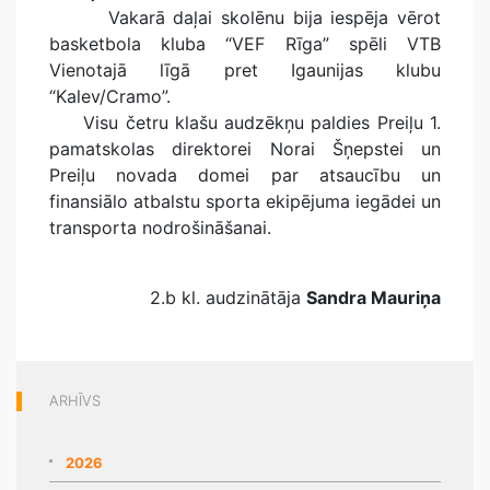
Vakarā daļai skolēnu bija iespēja vērot
basketbola kluba “VEF Rīga” spēli VTB
Vienotajā līgā pret Igaunijas klubu
“Kalev/Cramo”.
Visu četru klašu audzēkņu paldies Preiļu 1.
pamatskolas direktorei Norai Šņepstei un
Preiļu novada domei par atsaucību un
finansiālo atbalstu sporta ekipējuma iegādei un
transporta nodrošināšanai.
2.b kl. audzinātāja
Sandra Mauriņa
ARHĪVS
2026