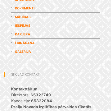
DOKUMENTI
MĀCĪBAS
IESPĒJAS
KARJERA
ĒDINĀŠANA
GALERIJA
SKOLAS KONTAKTI
Kontakttālruņi:
Direktors:
65322749
Kanceleja:
65322084
Preiļu Novada Izglītības pārvaldes rīkotās