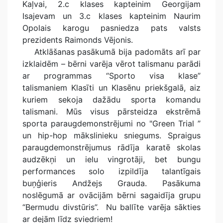
Kaļvai, 2.c klases kapteinim Georgijam
Isajevam un 3.c klases kapteinim Naurim
Opolais karogu pasniedza pats valsts
prezidents Raimonds Vējonis.
Atklāšanas pasākumā bija padomāts arī par
izklaidēm – bērni varēja vērot talismanu parādi
ar programmas “Sporto visa klase”
talismaniem Klasīti un Klasēnu priekšgalā, aiz
kuriem sekoja dažādu sporta komandu
talismani. Mūs visus pārsteidza ekstrēmā
sporta paraugdemonstrējumi no "Green Trial ”
un hip-hop mākslinieku sniegums. Spraigus
paraugdemonstrējumus rādīja karatē skolas
audzēkņi un ielu vingrotāji, bet bungu
performances solo izpildīja talantīgais
buņģieris Andžejs Grauda. Pasākuma
noslēgumā ar ovācijām bērni sagaidīja grupu
“Bermudu divstūris”. Nu ballīte varēja sākties
ar dejām līdz sviedriem!