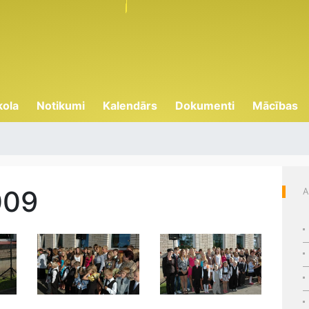
kola
Notikumi
Kalendārs
Dokumenti
Mācības
009
A