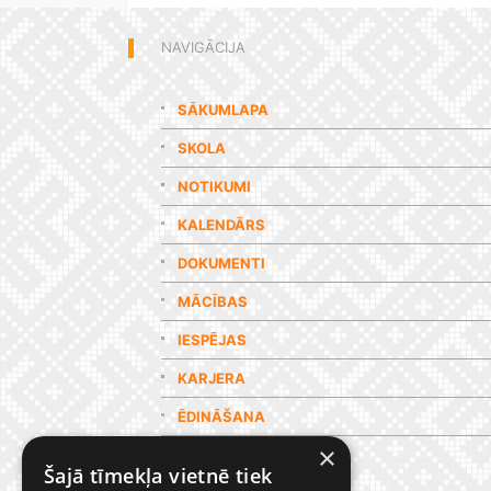
NAVIGĀCIJA
SĀKUMLAPA
SKOLA
NOTIKUMI
KALENDĀRS
DOKUMENTI
MĀCĪBAS
IESPĒJAS
KARJERA
ĒDINĀŠANA
×
GALERIJA
Šajā tīmekļa vietnē tiek