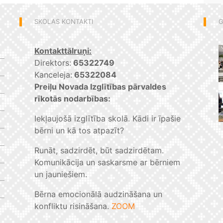
SKOLAS KONTAKTI
G
Kontakttālruņi:
Direktors:
65322749
Kanceleja:
65322084
Preiļu Novada Izglītības pārvaldes
rīkotās nodarbības:
Iekļaujošā izglītība skolā. Kādi ir īpašie
bērni un kā tos atpazīt?
Runāt, sadzirdēt, būt sadzirdētam.
Komunikācija un saskarsme ar bērniem
un jauniešiem.
Bērna emocionālā audzināšana un
konfliktu risināšana.
ZOOM