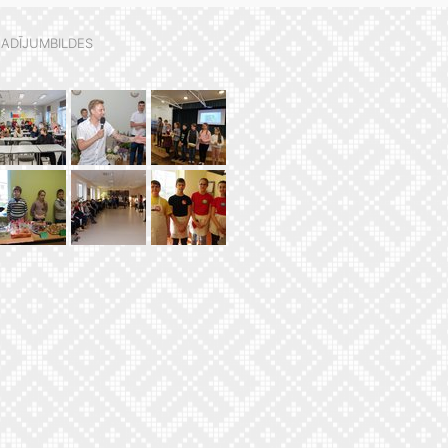
ADĪJUMBILDES