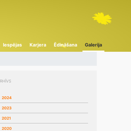
Iespējas
Karjera
Ēdināšana
Galerija
RHĪVS
2024
2023
2021
2020