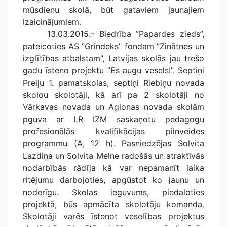
mūsdienu skolā, būt gataviem jaunajiem
izaicinājumiem.
13.03.2015.- Biedrība ”Papardes zieds”,
pateicoties AS ”Grindeks” fondam ”Zinātnes un
izglītības atbalstam”, Latvijas skolās jau trešo
gadu īsteno projektu ”Es augu vesels!”. Septiņi
Preiļu 1. pamatskolas, septiņi Riebiņu novada
skolou skolotāji, kā arī pa 2 skolotāji no
Vārkavas novada un Aglonas novada skolām
pguva ar LR IZM saskaņotu pedagogu
profesionālās kvalifikācijas pilnveides
programmu (A, 12 h). Pasniedzējas Solvita
Lazdiņa un Solvita Melne radošās un atraktīvās
nodarbībās rādīja kā var nepamanīt laika
ritējumu darbojoties, apgūstot ko jaunu un
noderīgu. Skolas ieguvums, piedaloties
projektā, būs apmācīta skolotāju komanda.
Skolotāji varēs īstenot veselības projektus