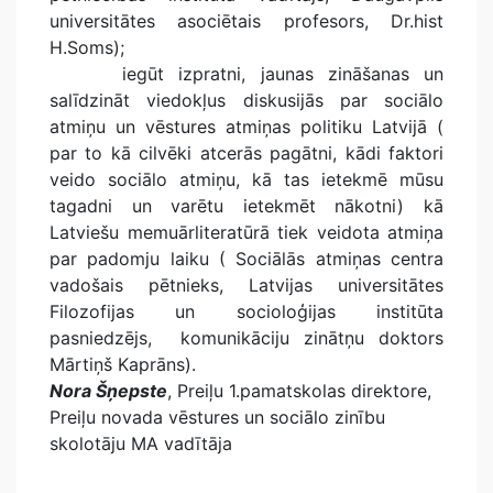
universitātes asociētais profesors, Dr.hist
H.Soms);
iegūt izpratni, jaunas zināšanas un
salīdzināt viedokļus diskusijās par sociālo
atmiņu un vēstures atmiņas politiku Latvijā (
par to kā cilvēki atcerās pagātni, kādi faktori
veido sociālo atmiņu, kā tas ietekmē mūsu
tagadni un varētu ietekmēt nākotni) kā
Latviešu memuārliteratūrā tiek veidota atmiņa
par padomju laiku ( Sociālās atmiņas centra
vadošais pētnieks, Latvijas universitātes
Filozofijas un socioloģijas institūta
pasniedzējs, komunikāciju zinātņu doktors
Mārtiņš Kaprāns).
Nora Šņepste
, Preiļu 1.pamatskolas direktore,
Preiļu novada vēstures un sociālo zinību
skolotāju MA vadītāja