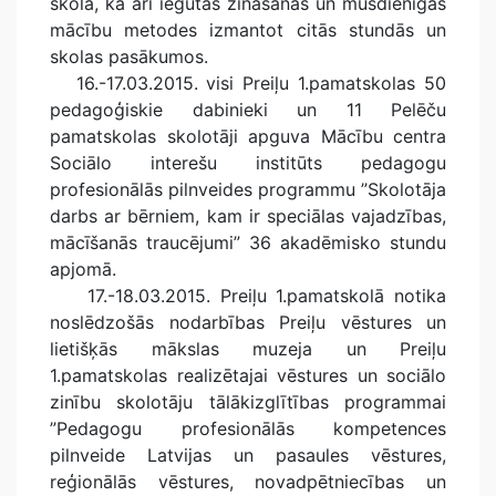
skolā, kā arī iegūtās zināšanas un mūsdienīgās
mācību metodes izmantot citās stundās un
skolas pasākumos.
16.-17.03.2015. visi Preiļu 1.pamatskolas 50
pedagoģiskie dabinieki un 11 Pelēču
pamatskolas skolotāji apguva Mācību centra
Sociālo interešu institūts pedagogu
profesionālās pilnveides programmu ”Skolotāja
darbs ar bērniem, kam ir speciālas vajadzības,
mācīšanās traucējumi” 36 akadēmisko stundu
apjomā.
17.-18.03.2015. Preiļu 1.pamatskolā notika
noslēdzošās nodarbības Preiļu vēstures un
lietišķās mākslas muzeja un Preiļu
1.pamatskolas realizētajai vēstures un sociālo
zinību skolotāju tālākizglītības programmai
”Pedagogu profesionālās kompetences
pilnveide Latvijas un pasaules vēstures,
reģionālās vēstures, novadpētniecības un