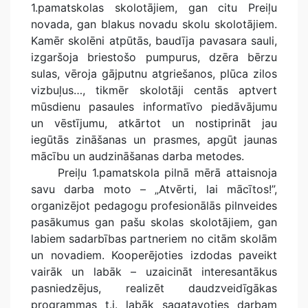
1.pamatskolas skolotājiem, gan citu Preiļu
novada, gan blakus novadu skolu skolotājiem.
Kamēr skolēni atpūtās, baudīja pavasara sauli,
izgaršoja briestošo pumpurus, dzēra bērzu
sulas, vēroja gājputnu atgriešanos, plūca zilos
vizbuļus…, tikmēr skolotāji centās aptvert
mūsdienu pasaules informatīvo piedāvājumu
un vēstījumu, atkārtot un nostiprināt jau
iegūtās zināšanas un prasmes, apgūt jaunas
mācību un audzināšanas darba metodes.
Preiļu 1.pamatskola pilnā mērā attaisnoja
savu darba moto – „Atvērti, lai mācītos!”,
organizējot pedagogu profesionālās pilnveides
pasākumus gan pašu skolas skolotājiem, gan
labiem sadarbības partneriem no citām skolām
un novadiem. Kooperējoties izdodas paveikt
vairāk un labāk – uzaicināt interesantākus
pasniedzējus, realizēt daudzveidīgākas
programmas t.i. labāk sagatavoties darbam