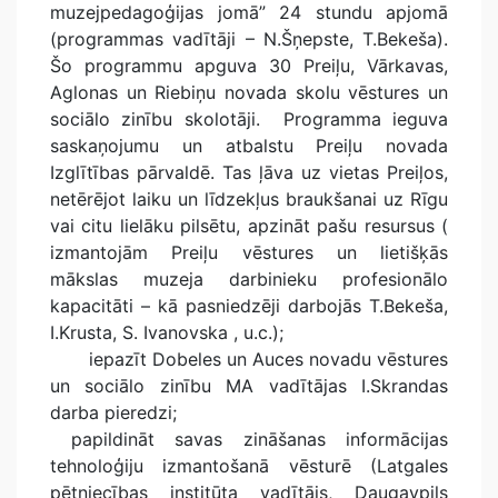
muzejpedagoģijas jomā” 24 stundu apjomā
(programmas vadītāji – N.Šņepste, T.Bekeša).
Šo programmu apguva 30 Preiļu, Vārkavas,
Aglonas un Riebiņu novada skolu vēstures un
sociālo zinību skolotāji. Programma ieguva
saskaņojumu un atbalstu Preiļu novada
Izglītības pārvaldē. Tas ļāva uz vietas Preiļos,
netērējot laiku un līdzekļus braukšanai uz Rīgu
vai citu lielāku pilsētu, apzināt pašu resursus (
izmantojām Preiļu vēstures un lietišķās
mākslas muzeja darbinieku profesionālo
kapacitāti – kā pasniedzēji darbojās T.Bekeša,
I.Krusta, S. Ivanovska , u.c.);
iepazīt Dobeles un Auces novadu vēstures
un sociālo zinību MA vadītājas I.Skrandas
darba pieredzi;
papildināt savas zināšanas informācijas
tehnoloģiju izmantošanā vēsturē (Latgales
pētniecības institūta vadītājs, Daugavpils