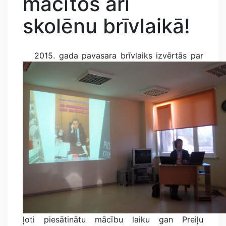
mācītos arī
skolēnu brīvlaikā!
2015. gada pavasara brīvlaiks izvērtās par
ļoti piesātinātu mācību laiku gan Preiļu