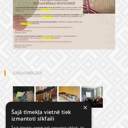
GADĪJUMBILDES
×
Šajā tīmekļa vietnē tiek
izmantoti sīkfaili
Šajā tīmekļa vietnē tiek izmantoti sīkfaili, lai