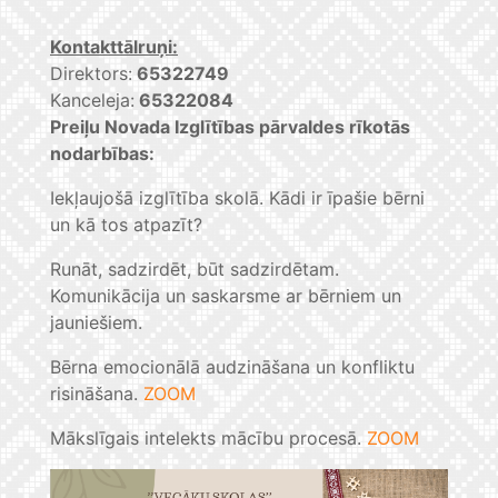
Kontakttālruņi:
Direktors:
65322749
Kanceleja:
65322084
Preiļu Novada Izglītības pārvaldes rīkotās
nodarbības:
Iekļaujošā izglītība skolā. Kādi ir īpašie bērni
un kā tos atpazīt?
Runāt, sadzirdēt, būt sadzirdētam.
Komunikācija un saskarsme ar bērniem un
jauniešiem.
Bērna emocionālā audzināšana un konfliktu
risināšana.
ZOOM
Mākslīgais intelekts mācību procesā.
ZOOM