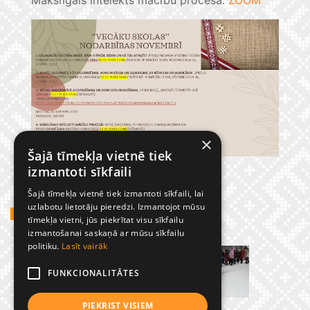
×
Šajā tīmekļa vietnē tiek
izmantoti sīkfaili
Šajā tīmekļa vietnē tiek izmantoti sīkfaili, lai
uzlabotu lietotāju pieredzi. Izmantojot mūsu
GADĪJUMBILDES
tīmekļa vietni, jūs piekrītat visu sīkfailu
izmantošanai saskaņā ar mūsu sīkfailu
politiku.
Lasīt vairāk
FUNKCIONALITĀTES
PIEKRIST VISIEM