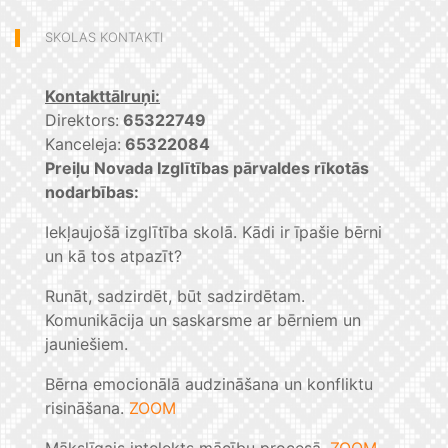
SKOLAS KONTAKTI
Kontakttālruņi:
Direktors:
65322749
Kanceleja:
65322084
Preiļu Novada Izglītības pārvaldes rīkotās
nodarbības:
Iekļaujošā izglītība skolā. Kādi ir īpašie bērni
un kā tos atpazīt?
Runāt, sadzirdēt, būt sadzirdētam.
Komunikācija un saskarsme ar bērniem un
jauniešiem.
Bērna emocionālā audzināšana un konfliktu
risināšana.
ZOOM
Mākslīgais intelekts mācību procesā.
ZOOM