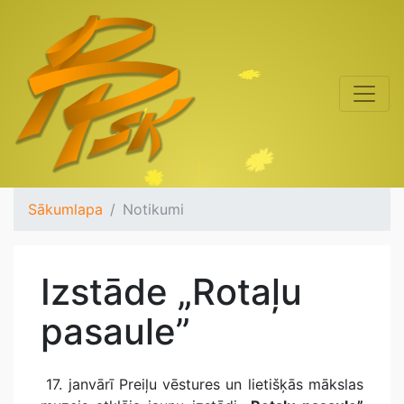
Sākumlapa
Notikumi
Izstāde „Rotaļu
pasaule”
17. janvārī Preiļu vēstures un lietišķās mākslas