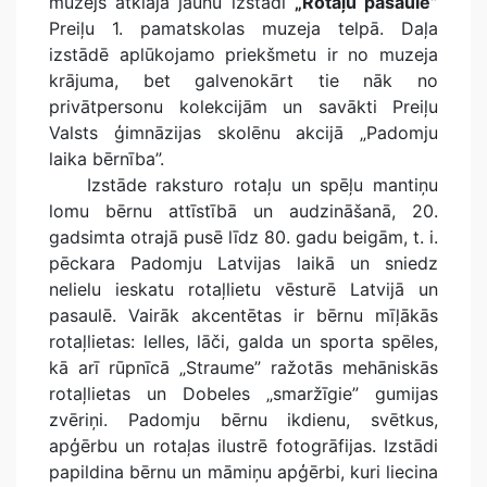
muzejs atklāja jaunu izstādi
„Rotaļu pasaule”
Preiļu 1. pamatskolas muzeja telpā. Daļa
izstādē aplūkojamo priekšmetu ir no muzeja
krājuma, bet galvenokārt tie nāk no
privātpersonu kolekcijām un savākti Preiļu
Valsts ģimnāzijas skolēnu akcijā „Padomju
laika bērnība”.
Izstāde raksturo rotaļu un spēļu mantiņu
lomu bērnu attīstībā un audzināšanā, 20.
gadsimta otrajā pusē līdz 80. gadu beigām, t. i.
pēckara Padomju Latvijas laikā un sniedz
nelielu ieskatu rotaļlietu vēsturē Latvijā un
pasaulē. Vairāk akcentētas ir bērnu mīļākās
rotaļlietas: lelles, lāči, galda un sporta spēles,
kā arī rūpnīcā „Straume” ražotās mehāniskās
rotaļlietas un Dobeles „smaržīgie” gumijas
zvēriņi. Padomju bērnu ikdienu, svētkus,
apģērbu un rotaļas ilustrē fotogrāfijas. Izstādi
papildina bērnu un māmiņu apģērbi, kuri liecina