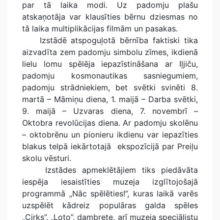
par tā laika modi. Uz padomju plašu
atskaņotāja var klausīties bērnu dziesmas no
tā laika multiplikācijas filmām un pasakas.
Izstādē atspoguļotā bērnība faktiski tika
aizvadīta zem padomju simbolu zīmes, ikdienā
lielu lomu spēlēja iepazīstināšana ar Iļjiču,
padomju kosmonautikas sasniegumiem,
padomju strādniekiem, bet svētki svinēti 8.
martā – Māmiņu diena, 1. maijā – Darba svētki,
9. maijā – Uzvaras diena, 7. novembrī –
Oktobra revolūcijas diena. Ar padomju skolēnu
– oktobrēnu un pionieru ikdienu var iepazīties
blakus telpā iekārtotajā ekspozīcijā par Preiļu
skolu vēsturi.
Izstādes apmeklētājiem tiks piedāvāta
iespēja iesaistīties muzeja izglītojošajā
programmā „Nāc spēlēties!”, kuras laikā varēs
uzspēlēt kādreiz populāras galda spēles
„Cirks”, „Loto”, dambrete, arī muzeja speciālistu