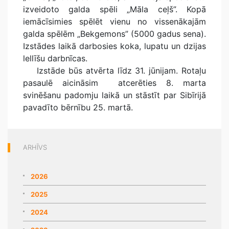
izveidoto galda spēli „Māla ceļš”. Kopā
iemācīsimies spēlēt vienu no vissenākajām
galda spēlēm „Bekgemons” (5000 gadus sena).
Izstādes laikā darbosies koka, lupatu un dzijas
lellīšu darbnīcas.
Izstāde būs atvērta līdz 31. jūnijam. Rotaļu
pasaulē aicināsim atcerēties 8. marta
svinēšanu padomju laikā un stāstīt par Sibīrijā
pavadīto bērnību 25. martā.
ARHĪVS
2026
2025
2024