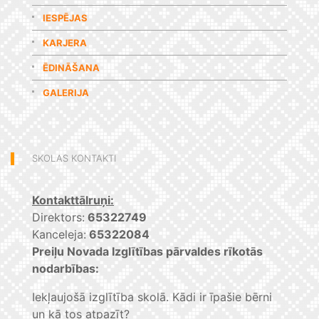
IESPĒJAS
KARJERA
ĒDINĀŠANA
GALERIJA
SKOLAS KONTAKTI
Kontakttālruņi:
Direktors:
65322749
Kanceleja:
65322084
Preiļu Novada Izglītības pārvaldes rīkotās
nodarbības:
Iekļaujošā izglītība skolā. Kādi ir īpašie bērni
un kā tos atpazīt?