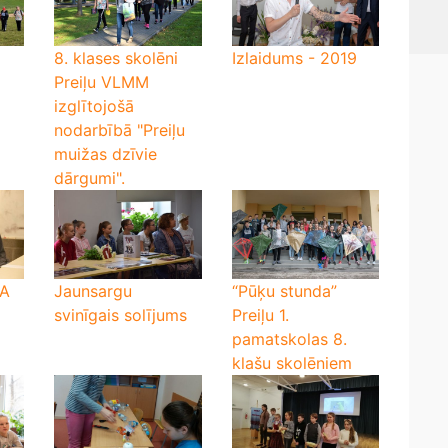
8. klases skolēni
Izlaidums - 2019
Preiļu VLMM
izglītojošā
nodarbībā "Preiļu
muižas dzīvie
dārgumi".
TA
Jaunsargu
“Pūķu stunda”
svinīgais solījums
Preiļu 1.
pamatskolas 8.
klašu skolēniem