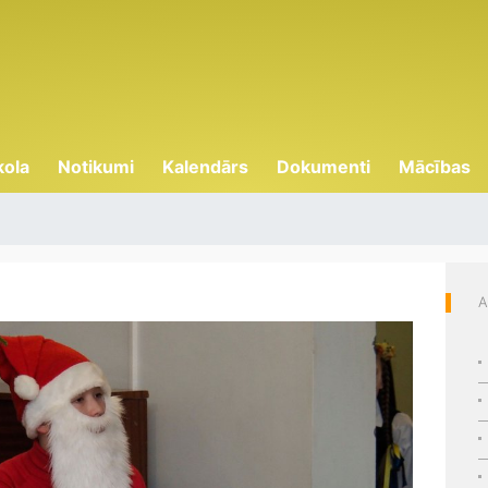
kola
Notikumi
Kalendārs
Dokumenti
Mācības
A