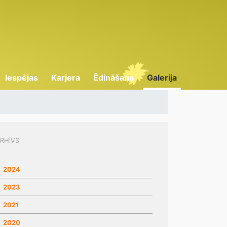
Iespējas
Karjera
Ēdināšana
Galerija
RHĪVS
2024
2023
2021
2020