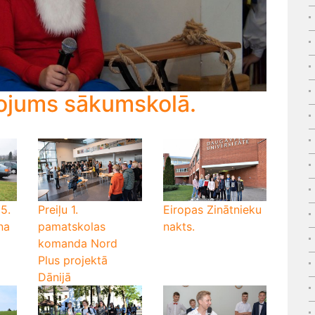
ojums sākumskolā.
5.
Preiļu 1.
Eiropas Zinātnieku
na
pamatskolas
nakts.
komanda Nord
Plus projektā
Dānijā