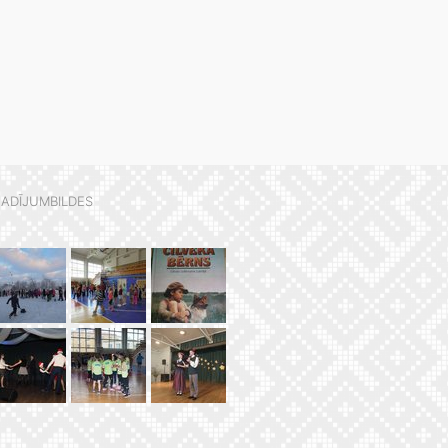
ADĪJUMBILDES