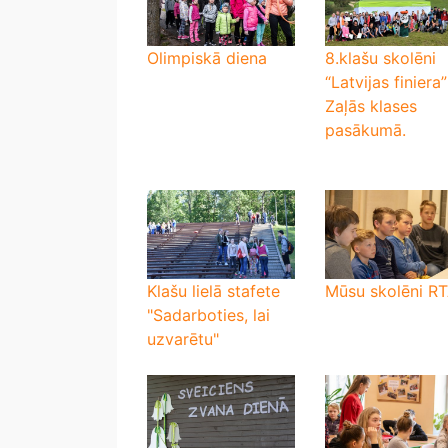
Olimpiskā diena
8.klašu skolēni
“Latvijas finiera”
Zaļās klases
pasākumā.
Klašu lielā stafete
Mūsu skolēni R
"Sadarboties, lai
uzvarētu"