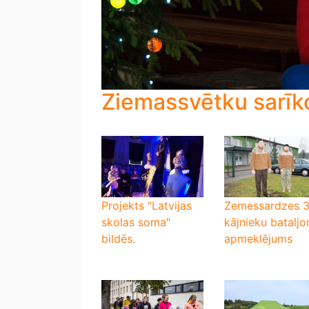
Ziemassvētku sarīk
Projekts "Latvijas
Zemessardzes 3
skolas soma"
kājnieku bataljo
bildēs.
apmeklējums