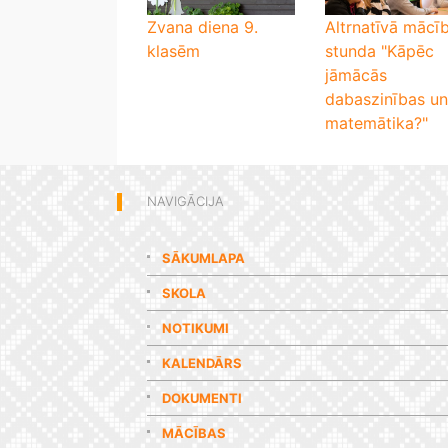
Zvana diena 9.
Altrnatīvā mācī
klasēm
stunda "Kāpēc
jāmācās
dabaszinības un
matemātika?"
NAVIGĀCIJA
SĀKUMLAPA
SKOLA
NOTIKUMI
KALENDĀRS
DOKUMENTI
MĀCĪBAS