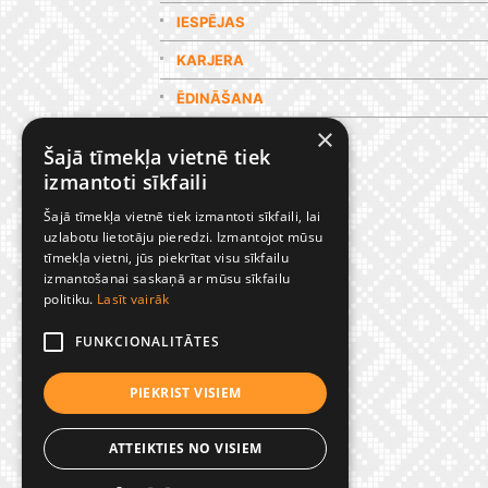
IESPĒJAS
KARJERA
ĒDINĀŠANA
×
GALERIJA
Šajā tīmekļa vietnē tiek
izmantoti sīkfaili
Šajā tīmekļa vietnē tiek izmantoti sīkfaili, lai
uzlabotu lietotāju pieredzi. Izmantojot mūsu
tīmekļa vietni, jūs piekrītat visu sīkfailu
izmantošanai saskaņā ar mūsu sīkfailu
politiku.
Lasīt vairāk
FUNKCIONALITĀTES
PIEKRIST VISIEM
ATTEIKTIES NO VISIEM