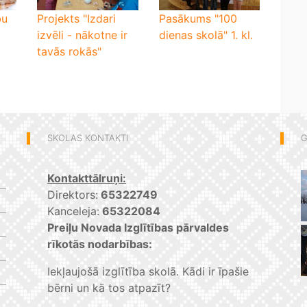
bu
Projekts "Izdari
Pasākums "100
izvēli - nākotne ir
dienas skolā" 1. kl.
tavās rokās"
SKOLAS KONTAKTI
G
Kontakttālruņi:
Direktors:
65322749
Kanceleja:
65322084
Preiļu Novada Izglītības pārvaldes
rīkotās nodarbības:
Iekļaujošā izglītība skolā. Kādi ir īpašie
bērni un kā tos atpazīt?