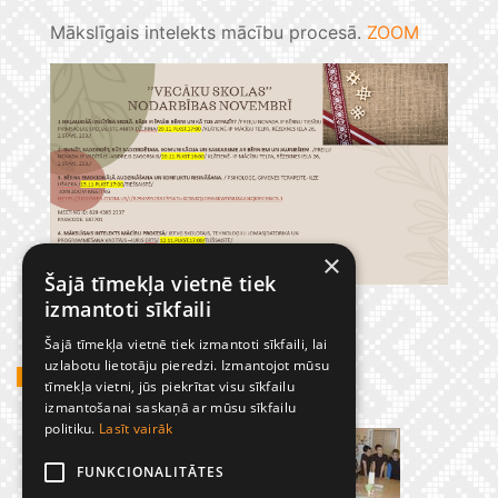
Mākslīgais intelekts mācību procesā.
ZOOM
×
Šajā tīmekļa vietnē tiek
izmantoti sīkfaili
Šajā tīmekļa vietnē tiek izmantoti sīkfaili, lai
uzlabotu lietotāju pieredzi. Izmantojot mūsu
GADĪJUMBILDES
tīmekļa vietni, jūs piekrītat visu sīkfailu
izmantošanai saskaņā ar mūsu sīkfailu
politiku.
Lasīt vairāk
FUNKCIONALITĀTES