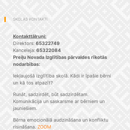
SKOLAS KONTAKTI
Kontakttālruņi:
Direktors:
65322749
Kanceleja:
65322084
Preiļu Novada Izglītības pārvaldes rīkotās
nodarbības:
Iekļaujošā izglītība skolā. Kādi ir īpašie bērni
un kā tos atpazīt?
Runāt, sadzirdēt, būt sadzirdētam.
Komunikācija un saskarsme ar bērniem un
jauniešiem.
Bērna emocionālā audzināšana un konfliktu
risināšana.
ZOOM