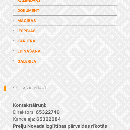
KALENDĀRS
DOKUMENTI
MĀCĪBAS
IESPĒJAS
KARJERA
ĒDINĀŠANA
GALERIJA
SKOLAS KONTAKTI
Kontakttālruņi:
Direktors:
65322749
Kanceleja:
65322084
Preiļu Novada Izglītības pārvaldes rīkotās