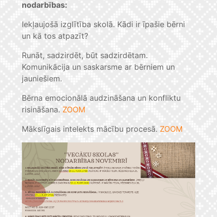
nodarbības:
Iekļaujošā izglītība skolā. Kādi ir īpašie bērni
un kā tos atpazīt?
Runāt, sadzirdēt, būt sadzirdētam.
Komunikācija un saskarsme ar bērniem un
jauniešiem.
Bērna emocionālā audzināšana un konfliktu
risināšana.
ZOOM
Mākslīgais intelekts mācību procesā.
ZOOM