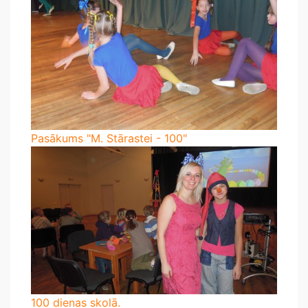
Pasākums "M. Stārastei - 100"
100 dienas skolā.