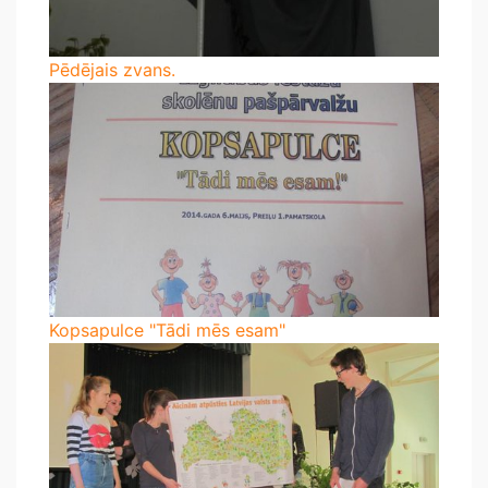
Pēdējais zvans.
Kopsapulce "Tādi mēs esam"