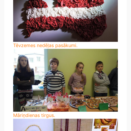
Tēvzemes nedēļas pasākumi.
Māriņdienas tirgus.