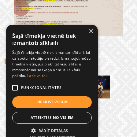
×
Šajā tīmekļa vietnē tiek
izmantoti sīkfaili
Šajā tīmekļa vietnē tiek izmantoti sīkfaili, lai
uzlabotu lietotāju pieredzi. Izmantojot mūsu
GADĪJUMBILDES
tīmekļa vietni, jūs piekrītat visu sīkfailu
izmantošanai saskaņā ar mūsu sīkfailu
politiku.
Lasīt vairāk
FUNKCIONALITĀTES
PIEKRIST VISIEM
ATTEIKTIES NO VISIEM
RĀDĪT DETAĻAS