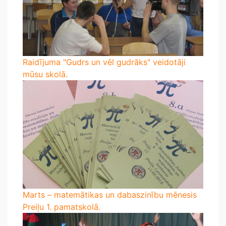
Raidījuma "Gudrs un vēl gudrāks" veidotāji
mūsu skolā.
Marts – matemātikas un dabaszinību mēnesis
Preiļu 1. pamatskolā.