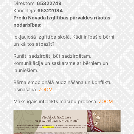
Direktors:
65322749
Kanceleja:
65322084
Preiļu Novada Izglītības pārvaldes rīkotās
nodarbības:
Iekļaujošā izglītība skolā. Kādi ir īpašie bērni
un kā tos atpazīt?
Runāt, sadzirdēt, būt sadzirdētam.
Komunikācija un saskarsme ar bērniem un
jauniešiem.
Bērna emocionālā audzināšana un konfliktu
risināšana.
ZOOM
Mākslīgais intelekts mācību procesā.
ZOOM