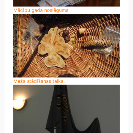
Mācību gada noslēgums
Meža stādīšanas talka.