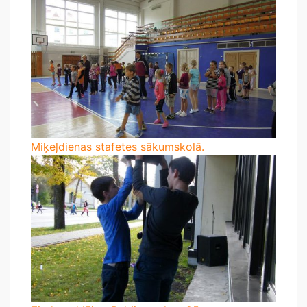
Miķeļdienas stafetes sākumskolā.