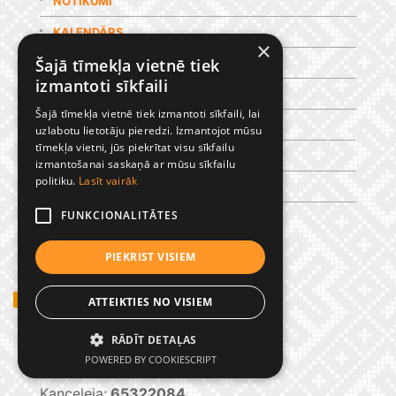
NOTIKUMI
KALENDĀRS
×
Šajā tīmekļa vietnē tiek
DOKUMENTI
izmantoti sīkfaili
MĀCĪBAS
Šajā tīmekļa vietnē tiek izmantoti sīkfaili, lai
IESPĒJAS
uzlabotu lietotāju pieredzi. Izmantojot mūsu
tīmekļa vietni, jūs piekrītat visu sīkfailu
KARJERA
izmantošanai saskaņā ar mūsu sīkfailu
politiku.
Lasīt vairāk
ĒDINĀŠANA
FUNKCIONALITĀTES
GALERIJA
PIEKRIST VISIEM
SKOLAS KONTAKTI
ATTEIKTIES NO VISIEM
RĀDĪT DETAĻAS
Kontakttālruņi:
POWERED BY COOKIESCRIPT
Direktors:
65322749
Kanceleja:
65322084