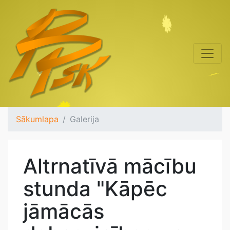
Sākumlapa
Galerija
Altrnatīvā mācību
stunda "Kāpēc
jāmācās