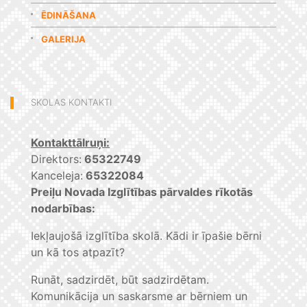
ĒDINĀŠANA
GALERIJA
SKOLAS KONTAKTI
Kontakttālruņi:
Direktors:
65322749
Kanceleja:
65322084
Preiļu Novada Izglītības pārvaldes rīkotās
nodarbības:
Iekļaujošā izglītība skolā. Kādi ir īpašie bērni
un kā tos atpazīt?
Runāt, sadzirdēt, būt sadzirdētam.
Komunikācija un saskarsme ar bērniem un