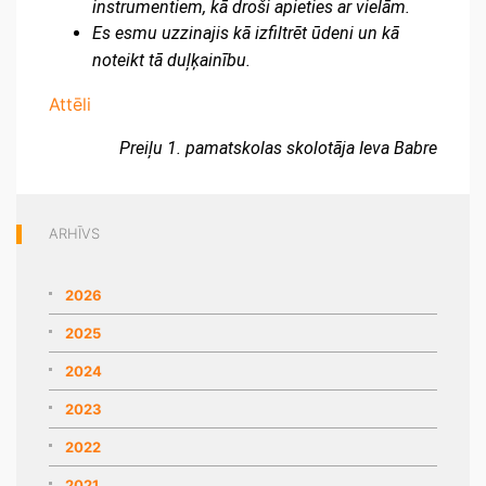
instrumentiem, kā droši apieties ar vielām.
Es esmu uzzinajis kā izfiltrēt ūdeni un kā 
noteikt tā duļķainību.
Attēli
Preiļu 1. pamatskolas skolotāja Ieva Babre
ARHĪVS
2026
2025
2024
2023
2022
2021