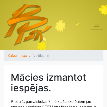
Sākumlapa
Notikumi
Mācies izmantot
iespējas.
Preiļu 1. pamatskolas 7. - 9.klašu skolēniem jau 