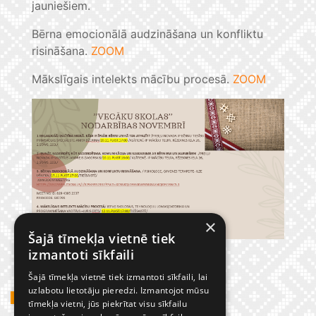
jauniešiem.
Bērna emocionālā audzināšana un konfliktu
risināšana.
ZOOM
Mākslīgais intelekts mācību procesā.
ZOOM
×
Šajā tīmekļa vietnē tiek
izmantoti sīkfaili
Šajā tīmekļa vietnē tiek izmantoti sīkfaili, lai
uzlabotu lietotāju pieredzi. Izmantojot mūsu
GADĪJUMBILDES
tīmekļa vietni, jūs piekrītat visu sīkfailu