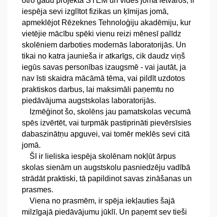
otro gadu projekta STEM un vides joma ietvaros, ir 
iespēja sevi izglītot fizikas un ķīmijas jomā, 
apmeklējot Rēzeknes Tehnoloģiju akadēmiju, kur 
vietējie mācību spēki vienu reizi mēnesī palīdz 
skolēniem darboties modernās laboratorijās. Un 
tikai no katra jaunieša ir atkarīgs, cik daudz viņš 
iegūs savas personības izaugsmē - vai jautāt, ja 
nav īsti skaidra mācāmā tēma, vai pildīt uzdotos 
praktiskos darbus, lai maksimāli paņemtu no 
piedāvājuma augstskolas laboratorijās.
Izmēģinot šo, skolēns jau pamatskolas vecumā 
spēs izvērtēt, vai turpmāk pastiprināti pievērsīsies 
dabaszinātņu apguvei, vai tomēr meklēs sevi citā 
jomā.
Šī ir lieliska iespēja skolēnam nokļūt ārpus 
skolas sienām un augstskolu pasniedzēju vadībā 
strādāt praktiski, tā papildinot savas zināšanas un 
prasmes.
Viena no prasmēm, ir spēja iekļauties šajā 
milzīgajā piedāvājumu jūklī. Un paņemt sev tieši 