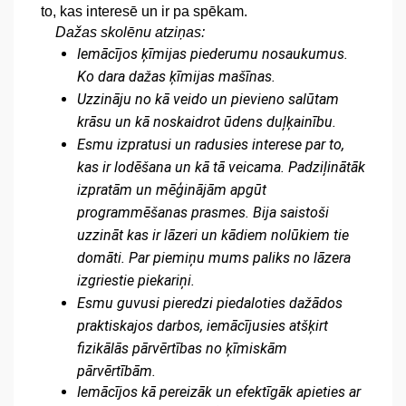
to, kas interesē un ir pa spēkam.
Dažas skolēnu atziņas:
Iemācījos ķīmijas piederumu nosaukumus. 
Ko dara dažas ķīmijas mašīnas.
Uzzināju no kā veido un pievieno salūtam 
krāsu un kā noskaidrot ūdens duļķainību.
Esmu izpratusi un radusies interese par to, 
kas ir lodēšana un kā tā veicama. Padziļinātāk 
izpratām un mēģinājām apgūt 
programmēšanas prasmes. Bija saistoši 
uzzināt kas ir lāzeri un kādiem nolūkiem tie 
domāti. Par piemiņu mums paliks no lāzera 
izgriestie piekariņi.
Esmu guvusi pieredzi piedaloties dažādos 
praktiskajos darbos, iemācījusies atšķirt 
fizikālās pārvērtības no ķīmiskām 
pārvērtībām.
Iemācījos kā pereizāk un efektīgāk apieties ar 