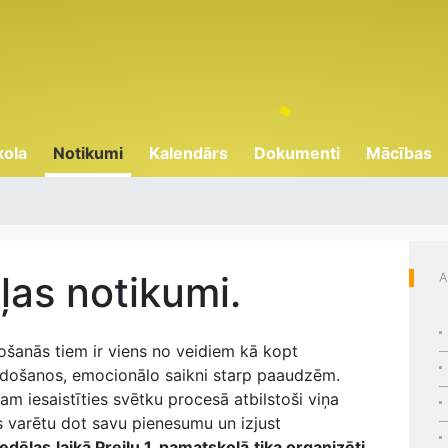
kola
Notikumi
Kalendārs
Dokumenti
Mācības
as notikumi.
A
ošanās tiem ir viens no veidiem kā kopt
veidošanos, emocionālo saikni starp paaudzēm.
nam iesaistīties svētku procesā atbilstoši viņa
rs varētu dot savu pienesumu un izjust
edēļas
laikā Preiļu 1. pamatskolā
tika organizēti