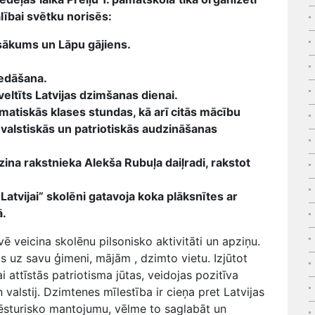
alībai svētku norisēs:
sākums un Lāpu gājiens.
edāšana.
ltīts Latvijas dzimšanas dienai.
matiskās klases stundas, kā arī citās mācību
i valstiskās un patriotiskās audzināšanas
zina rakstnieka Alekša Rubuļa daiļradi, rakstot
 Latvijai” skolēni gatavoja koka plāksnītes ar
ā.
ē veicina skolēnu pilsonisko aktivitāti un apziņu.
 uz savu ģimeni, mājām , dzimto vietu. Izjūtot
i attīstās patriotisma jūtas, veidojas pozitīva
 valstij. Dzimtenes mīlestība ir cieņa pret Latvijas
vēsturisko mantojumu, vēlme to saglabāt un