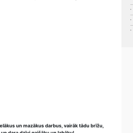
 lielākus un mazākus darbus, vairāk tādu brīžu,
 un dara dzīvi gaišāku un labāku!