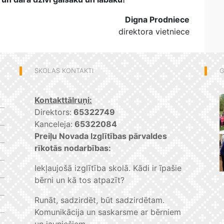
Digna Prodniece
direktora vietniece
SKOLAS KONTAKTI
G
Kontakttālruņi:
Direktors:
65322749
Kanceleja:
65322084
Preiļu Novada Izglītības pārvaldes
rīkotās nodarbības:
Iekļaujošā izglītība skolā. Kādi ir īpašie
bērni un kā tos atpazīt?
Runāt, sadzirdēt, būt sadzirdētam.
Komunikācija un saskarsme ar bērniem
un jauniešiem.