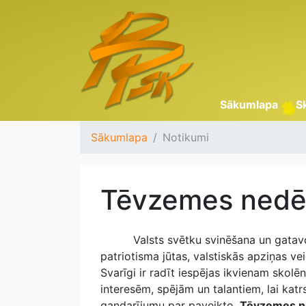
Sākumlapa
S
Sākumlapa
Notikumi
Tēvzemes nedēļ
Valsts svētku svinēšana un gatav
patriotisma jūtas, valstiskās apziņas 
Svarīgi ir radīt iespējas ikvienam skolē
interesēm, spējām un talantiem, lai kat
gandarījumu par paveikto.
Tēvzemes n