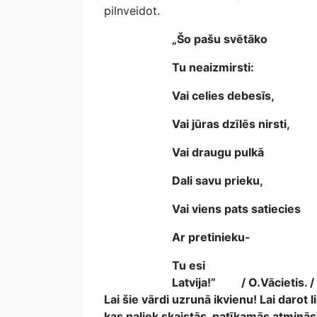
pilnveidot.
„Šo pašu svētāko
Tu neaizmirsti:
Vai celies debesīs,
Vai jūras dzīlēs nirsti,
Vai draugu pulkā
Dali savu prieku,
Vai viens pats satiecies
Ar pretinieku-
Tu esi
Latvija!”
/ O.Vācietis. /
Lai šie vārdi uzrunā ikvienu! Lai darot
kas paliek skaistās, patīkamās atmiņās