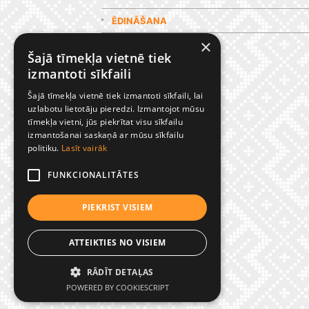
ĒDINĀŠANA
×
GALERIJA
Šajā tīmekļa vietnē tiek
izmantoti sīkfaili
Šajā tīmekļa vietnē tiek izmantoti sīkfaili, lai
uzlabotu lietotāju pieredzi. Izmantojot mūsu
tīmekļa vietni, jūs piekrītat visu sīkfailu
izmantošanai saskaņā ar mūsu sīkfailu
politiku.
Lasīt vairāk
FUNKCIONALITĀTES
PIEKRIST VISIEM
ATTEIKTIES NO VISIEM
RĀDĪT DETAĻAS
© Preiļu 1. pamatskola
POWERED BY COOKIESCRIPT