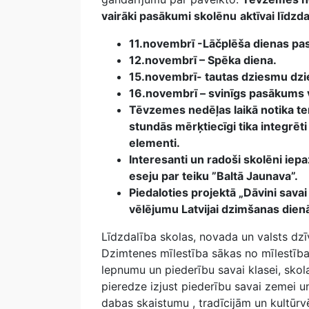
vairāki pasākumi skolēnu
aktīvai līdzd
11.novembrī -Lāčplēša dienas pa
12.novembrī – Spēka diena.
15.novembrī- tautas dziesmu dzi
16.novembrī – svinīgs pasākums ve
Tēvzemes nedēļas laikā notika te
stundās mērķtiecīgi tika integrēt
elementi.
Interesanti un radoši skolēni iepa
eseju par teiku ”Baltā Jaunava”.
Piedaloties projektā „Dāvini savai
vēlējumu Latvijai dzimšanas dien
Līdzdalība skolas, novada un valsts dzīv
Dzimtenes mīlestība sākas no mīlestības
lepnumu un piederību savai klasei, skola
pieredze izjust piederību savai zemei un
dabas skaistumu , tradīcijām un kultūr